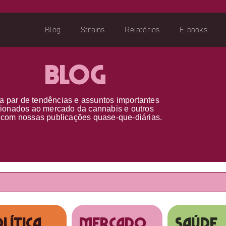
Blog
Strains
Relatórios
E-books
Blog
a par d
e
tendências e assuntos importantes
cionados ao
mercado da cannabis
e outros
s
com nossas publicações
quase-que-diárias.
lítica
MERCADO
SAÚDE