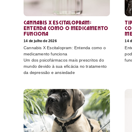
Cannabis X Escitalopram:
Ti
Entenda como o medicamento
co
funciona
me
14 de julho de 2026
14 d
Cannabis X Escitalopram: Entenda como o
Ent
medicamento funciona
pod
Um dos psicofármacos mais prescritos do
fun
mundo devido à sua eficácia no tratamento
da depressão e ansiedade