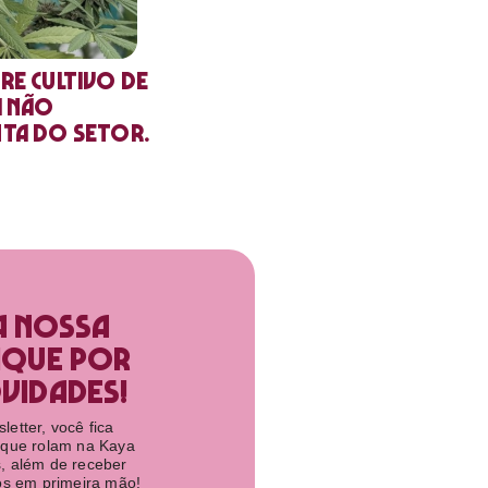
re cultivo de
a não
nta do setor.
a nossa
ique por
idades!​
etter, você fica
 que rolam na Kaya
, além de receber
tos em primeira mão!