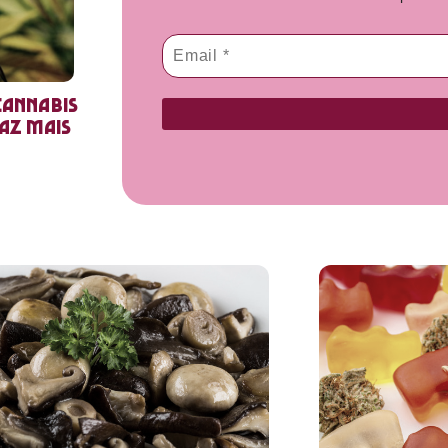
cannabis
faz mais