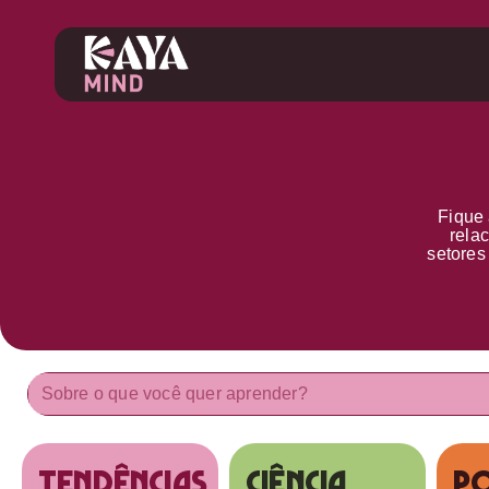
Fique 
rela
setore
tendências
Ciência
Po