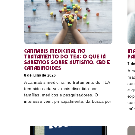
Cannabis medicinal no
Ma
tratamento do TEA: o que já
pa
sabemos sobre autismo, CBD e
7 de
canabinoides
A m
8 de julho de 2026
mac
A cannabis medicinal no tratamento do TEA
seu
tem sido cada vez mais discutida por
e q
famílias, médicos e pesquisadores. O
exp
interesse vem, principalmente, da busca por
com
inú