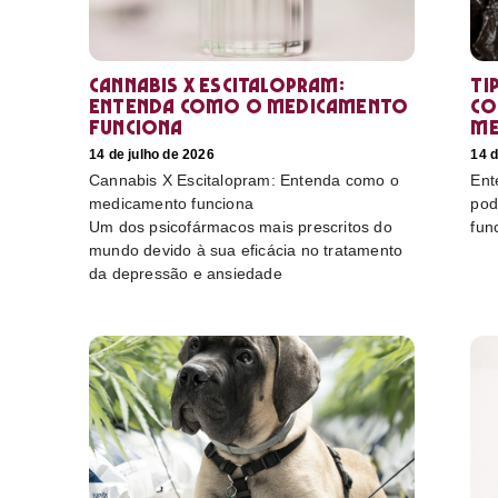
Cannabis X Escitalopram:
Ti
Entenda como o medicamento
co
funciona
me
14 de julho de 2026
14 d
Cannabis X Escitalopram: Entenda como o
Ent
medicamento funciona
pod
Um dos psicofármacos mais prescritos do
fun
mundo devido à sua eficácia no tratamento
da depressão e ansiedade