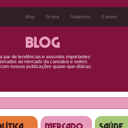
Blog
Strains
Relatórios
E-books
Blog
a par d
e
tendências e assuntos importantes
cionados ao
mercado da cannabis
e outros
s
com nossas publicações
quase-que-diárias.
lítica
MERCADO
SAÚDE