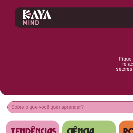
Fique 
rela
setore
tendências
Ciência
Po