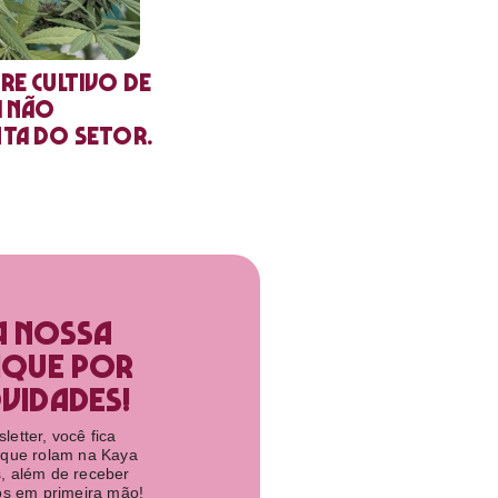
re cultivo de
a não
nta do setor.
a nossa
ique por
idades!​
etter, você fica
 que rolam na Kaya
, além de receber
tos em primeira mão!