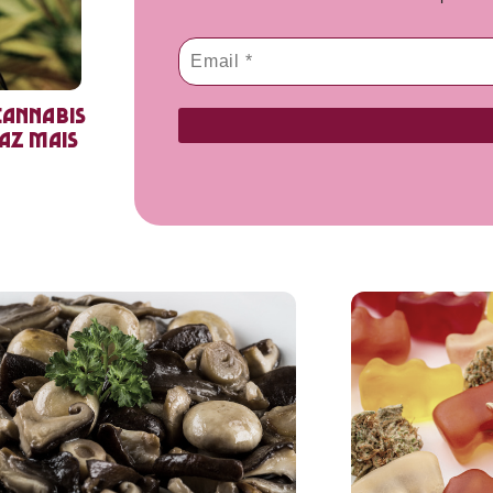
cannabis
faz mais