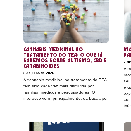
Cannabis medicinal no
Ma
tratamento do TEA: o que já
pa
sabemos sobre autismo, CBD e
7 de
canabinoides
A m
8 de julho de 2026
mac
A cannabis medicinal no tratamento do TEA
seu
tem sido cada vez mais discutida por
e q
famílias, médicos e pesquisadores. O
exp
interesse vem, principalmente, da busca por
com
inú