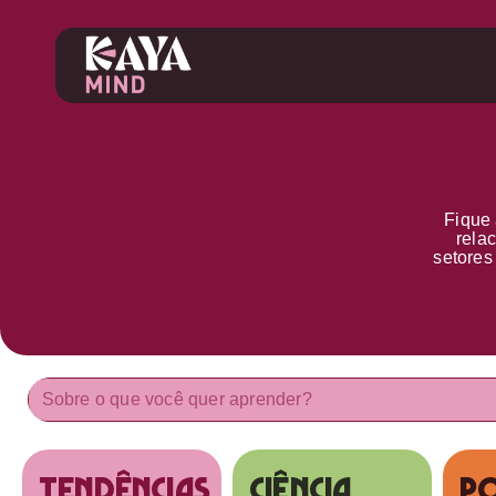
Fique 
rela
setore
tendências
Ciência
Po