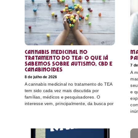
Cannabis medicinal no
Ma
tratamento do TEA: o que já
pa
sabemos sobre autismo, CBD e
7 de
canabinoides
A m
8 de julho de 2026
mac
A cannabis medicinal no tratamento do TEA
seu
tem sido cada vez mais discutida por
e q
famílias, médicos e pesquisadores. O
exp
interesse vem, principalmente, da busca por
com
inú