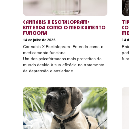
Cannabis X Escitalopram:
Ti
Entenda como o medicamento
co
funciona
me
14 de julho de 2026
14 d
Cannabis X Escitalopram: Entenda como o
Ent
medicamento funciona
pod
Um dos psicofármacos mais prescritos do
fun
mundo devido à sua eficácia no tratamento
da depressão e ansiedade