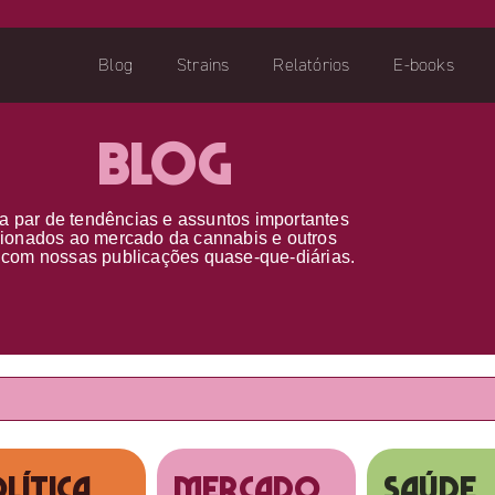
Blog
Strains
Relatórios
E-books
Blog
a par d
e
tendências e assuntos importantes
cionados ao
mercado da cannabis
e outros
s
com nossas publicações
quase-que-diárias.
lítica
MERCADO
SAÚDE