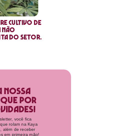
re cultivo de
a não
nta do setor.
a nossa
ique por
idades!​
etter, você fica
 que rolam na Kaya
, além de receber
tos em primeira mão!