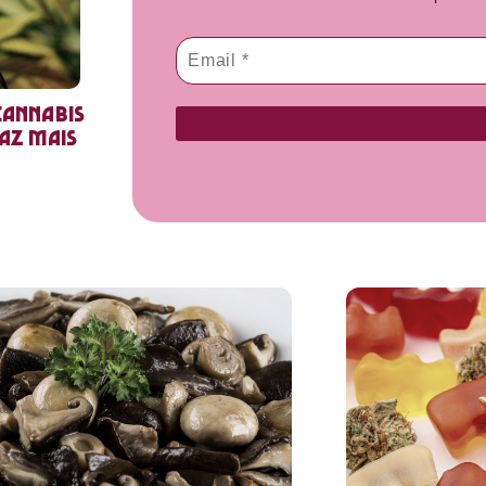
cannabis
faz mais