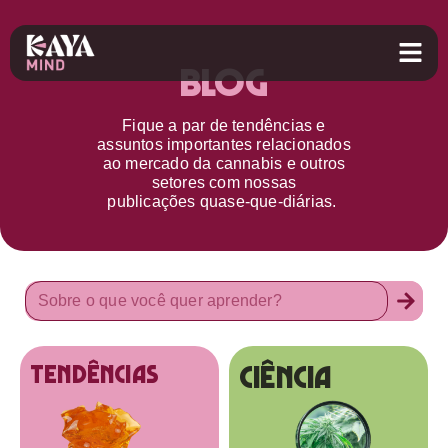
Blog
Fique a par d
e
tendências e
assuntos importantes relacionados
ao
mercado da cannabis
e outros
setores
com nossas
publicações
quase-que-diárias.
Ciência
tendências