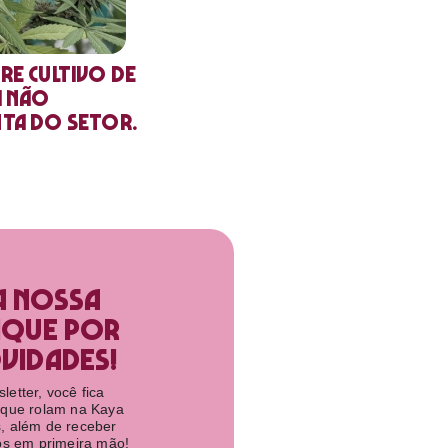
re cultivo de
a não
nta do setor.
a nossa
ique por
idades!​
etter, você fica
 que rolam na Kaya
, além de receber
tos em primeira mão!