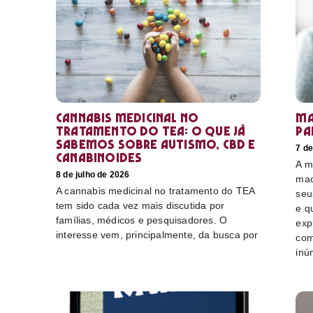
Cannabis medicinal no
Ma
tratamento do TEA: o que já
pa
sabemos sobre autismo, CBD e
7 de
canabinoides
A m
8 de julho de 2026
mac
A cannabis medicinal no tratamento do TEA
seu
tem sido cada vez mais discutida por
e q
famílias, médicos e pesquisadores. O
exp
interesse vem, principalmente, da busca por
com
inú