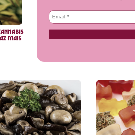
cannabis
faz mais