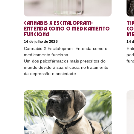
Cannabis X Escitalopram:
Ti
Entenda como o medicamento
co
funciona
me
14 de julho de 2026
14 d
Cannabis X Escitalopram: Entenda como o
Ent
medicamento funciona
pod
Um dos psicofármacos mais prescritos do
fun
mundo devido à sua eficácia no tratamento
da depressão e ansiedade