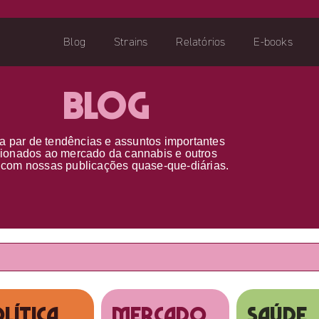
Blog
Strains
Relatórios
E-books
Blog
a par d
e
tendências e assuntos importantes
cionados ao
mercado da cannabis
e outros
s
com nossas publicações
quase-que-diárias.
lítica
MERCADO
SAÚDE