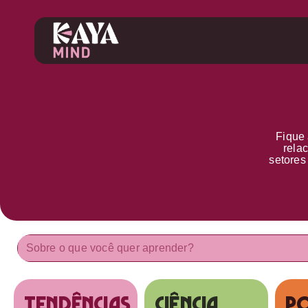
Fique 
rela
setore
tendências
Ciência
Po