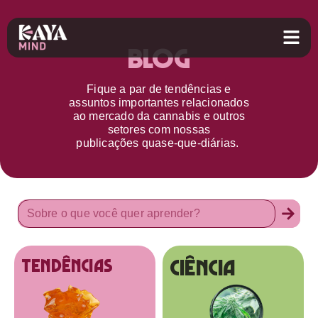
Blog
Fique a par d
e
tendências e
assuntos importantes relacionados
ao
mercado da cannabis
e outros
setores
com nossas
publicações
quase-que-diárias.
Ciência
tendências