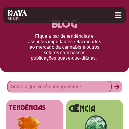
Blog
Fique a par d
e
tendências e
assuntos importantes relacionados
ao
mercado da cannabis
e outros
setores
com nossas
publicações
quase-que-diárias.
Ciência
tendências