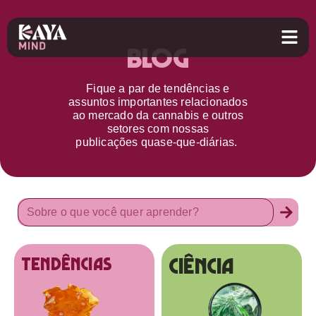
Blog
Fique a par d
e
tendências e
assuntos importantes relacionados
ao
mercado da cannabis
e outros
setores
com nossas
publicações
quase-que-diárias.
Ciência
tendências