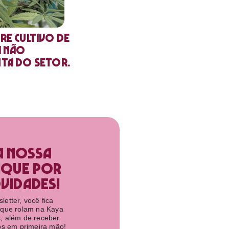
re cultivo de
a não
nta do setor.
a nossa
ique por
idades!​
etter, você fica
 que rolam na Kaya
, além de receber
tos em primeira mão!