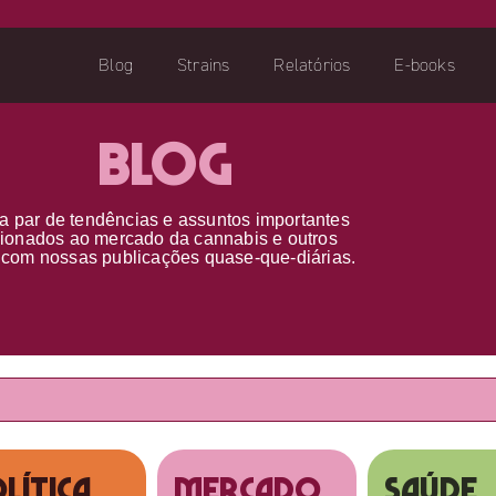
Blog
Strains
Relatórios
E-books
Blog
a par d
e
tendências e assuntos importantes
cionados ao
mercado da cannabis
e outros
s
com nossas publicações
quase-que-diárias.
lítica
MERCADO
SAÚDE