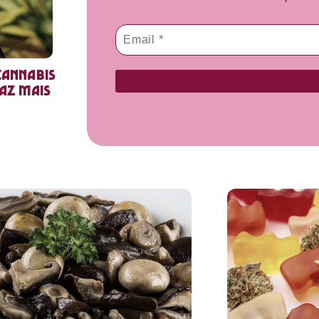
cannabis
faz mais