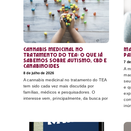
Cannabis medicinal no
Ma
tratamento do TEA: o que já
pa
sabemos sobre autismo, CBD e
7 de
canabinoides
A m
8 de julho de 2026
mac
A cannabis medicinal no tratamento do TEA
seu
tem sido cada vez mais discutida por
e q
famílias, médicos e pesquisadores. O
exp
interesse vem, principalmente, da busca por
com
inú