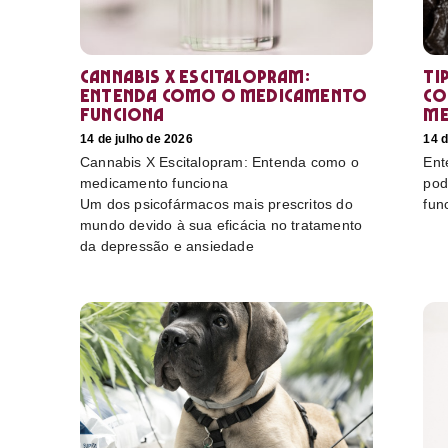
Cannabis X Escitalopram:
Ti
Entenda como o medicamento
co
funciona
me
14 de julho de 2026
14 d
Cannabis X Escitalopram: Entenda como o
Ent
medicamento funciona
pod
Um dos psicofármacos mais prescritos do
fun
mundo devido à sua eficácia no tratamento
da depressão e ansiedade