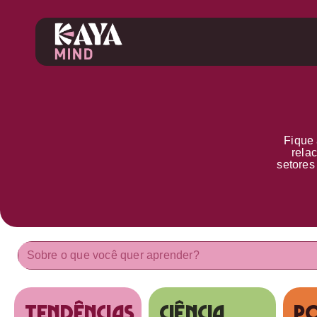
Fique 
rela
setore
tendências
Ciência
Po