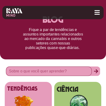
Blog
Fique a par d
e
tendências e
assuntos importantes relacionados
ao
mercado da cannabis
e outros
setores
com nossas
publicações
quase-que-diárias.
Ciência
tendências