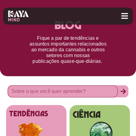
Blog
Fique a par d
e
tendências e
assuntos importantes relacionados
ao
mercado da cannabis
e outros
setores
com nossas
publicações
quase-que-diárias.
Ciência
tendências