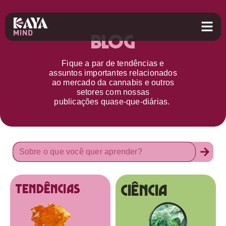
Blog
Fique a par d
e
tendências e
assuntos importantes relacionados
ao
mercado da cannabis
e outros
setores
com nossas
publicações
quase-que-diárias.
Ciência
tendências