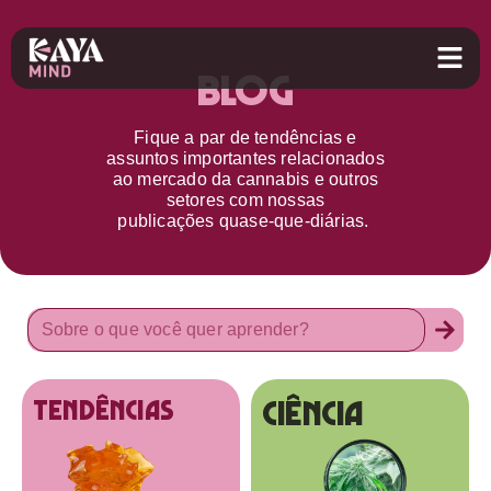
Blog
Fique a par d
e
tendências e
assuntos importantes relacionados
ao
mercado da cannabis
e outros
setores
com nossas
publicações
quase-que-diárias.
Ciência
tendências