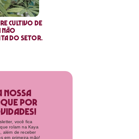
re cultivo de
a não
nta do setor.
a nossa
ique por
idades!​
etter, você fica
 que rolam na Kaya
, além de receber
tos em primeira mão!