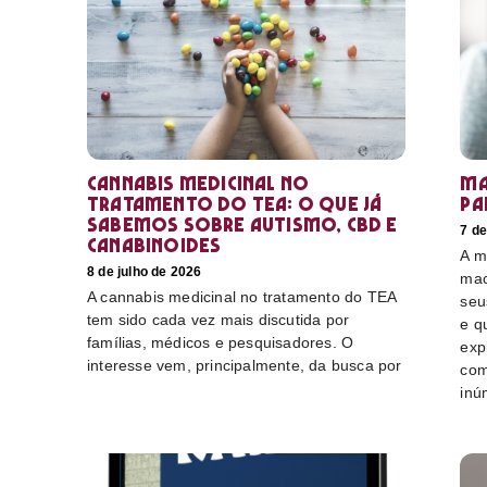
Cannabis medicinal no
Ma
tratamento do TEA: o que já
pa
sabemos sobre autismo, CBD e
7 de
canabinoides
A m
8 de julho de 2026
mac
A cannabis medicinal no tratamento do TEA
seu
tem sido cada vez mais discutida por
e q
famílias, médicos e pesquisadores. O
exp
interesse vem, principalmente, da busca por
com
inú