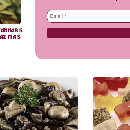
cannabis
faz mais