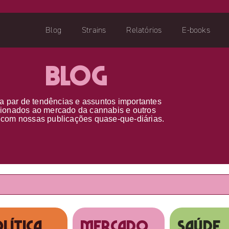
Blog
Strains
Relatórios
E-books
Blog
a par d
e
tendências e assuntos importantes
cionados ao
mercado da cannabis
e outros
s
com nossas publicações
quase-que-diárias.
lítica
MERCADO
SAÚDE