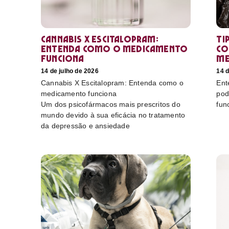
Cannabis X Escitalopram:
Ti
Entenda como o medicamento
co
funciona
me
14 de julho de 2026
14 d
Cannabis X Escitalopram: Entenda como o
Ent
medicamento funciona
pod
Um dos psicofármacos mais prescritos do
fun
mundo devido à sua eficácia no tratamento
da depressão e ansiedade