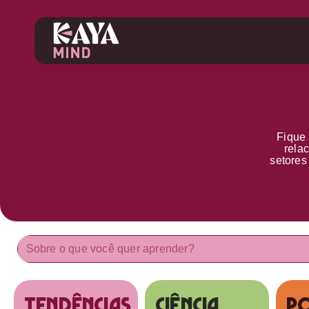
Fique 
rela
setore
tendências
Ciência
Po