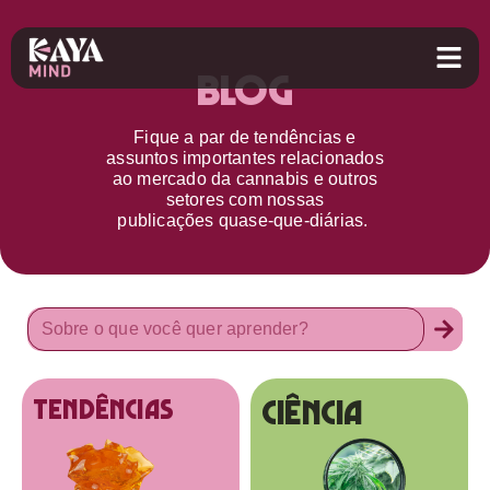
Blog
Fique a par d
e
tendências e
assuntos importantes relacionados
ao
mercado da cannabis
e outros
setores
com nossas
publicações
quase-que-diárias.
Ciência
tendências