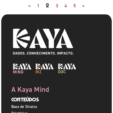
2
«
1
3
4
5
»
A Kaya Mind
Conteúdos
Base de Strains