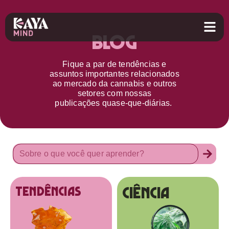
Blog
Fique a par d
e
tendências e
assuntos importantes relacionados
ao
mercado da cannabis
e outros
setores
com nossas
publicações
quase-que-diárias.
Ciência
tendências