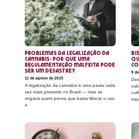
Problemas da legalização da
Bi
cannabis: por que uma
qu
regulamentação malfeita pode
co
ser um desastre?
9 d
11 de agosto de 2025
Des
A legalização da cannabis é uma pauta cada
sab
vez mais presente no Brasil — mas se
cul
engana quem pensa que basta liberar o uso
equ
e