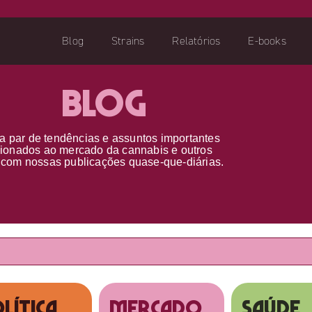
Blog
Strains
Relatórios
E-books
Blog
a par d
e
tendências e assuntos importantes
cionados ao
mercado da cannabis
e outros
s
com nossas publicações
quase-que-diárias.
lítica
MERCADO
SAÚDE