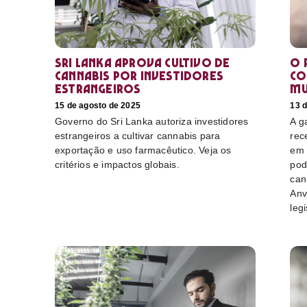
Sri Lanka aprova cultivo de
O 
cannabis por investidores
co
estrangeiros
mu
15 de agosto de 2025
13 
Governo do Sri Lanka autoriza investidores
A g
estrangeiros a cultivar cannabis para
rec
exportação e uso farmacêutico. Veja os
em 
critérios e impactos globais.
pod
can
Anv
leg