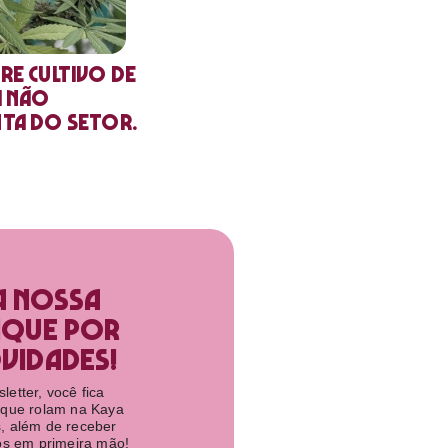
re cultivo de
a não
nta do setor.
a nossa
ique por
idades!​
etter, você fica
 que rolam na Kaya
, além de receber
tos em primeira mão!