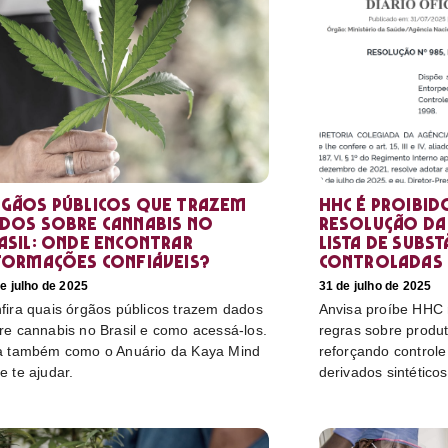
gãos públicos que trazem
HHC é proibid
dos sobre cannabis no
resolução da 
asil: onde encontrar
lista de subst
formações confiáveis?
controladas
e julho de 2025
31 de julho de 2025
fira quais órgãos públicos trazem dados
Anvisa proíbe HHC n
re cannabis no Brasil e como acessá-los.
regras sobre produ
a também como o Anuário da Kaya Mind
reforçando control
e te ajudar.
derivados sintéticos