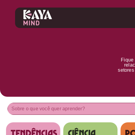
Fique 
rela
setore
tendências
Ciência
Po