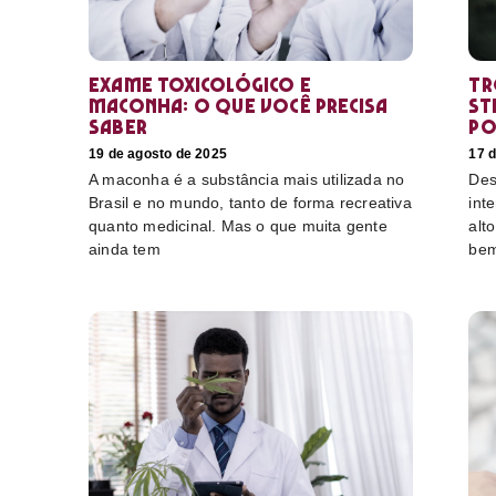
Exame toxicológico e
Tr
maconha: o que você precisa
st
saber
po
19 de agosto de 2025
17 
A maconha é a substância mais utilizada no
Des
Brasil e no mundo, tanto de forma recreativa
int
quanto medicinal. Mas o que muita gente
alt
ainda tem
bem