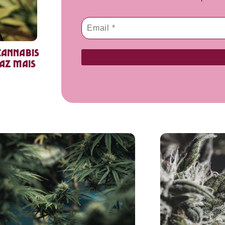
cannabis
faz mais