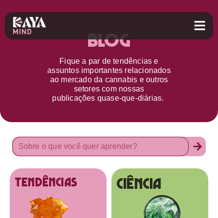
Blog
Fique a par d
e
tendências e
assuntos importantes relacionados
ao
mercado da cannabis
e outros
setores
com nossas
publicações
quase-que-diárias.
Ciência
tendências