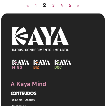
2
«
1
3
4
5
»
A Kaya Mind
Conteúdos
Base de Strains