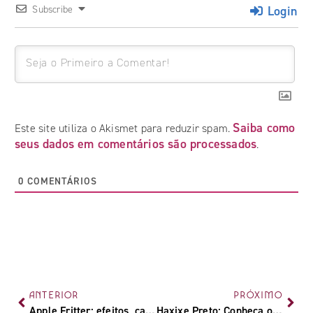
Login
Subscribe
Saiba como
Este site utiliza o Akismet para reduzir spam.
seus dados em comentários são processados
.
0
COMENTÁRIOS
ANTERIOR
PRÓXIMO
Apple Fritter: efeitos, características e formas de cultivo da strain
Haxixe Preto: Conheça o hash uva ou paraguaio, popular no Brasil