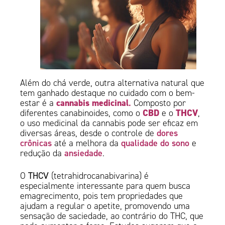
Além do chá verde, outra alternativa natural que
tem ganhado destaque no cuidado com o bem-
cannabis medicinal
.
estar é a
Composto por
CBD
THCV
diferentes canabinoides, como o
e o
,
o uso medicinal da cannabis pode ser eficaz em
dores
diversas áreas, desde o controle de
crônicas
qualidade do sono
até a melhora da
e
ansiedade
redução da
.
O
THCV
(tetrahidrocanabivarina) é
especialmente interessante para quem busca
emagrecimento, pois tem propriedades que
ajudam a regular o apetite, promovendo uma
sensação de saciedade, ao contrário do THC, que