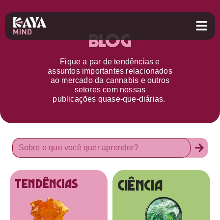
Blog
Fique a par d
e
tendências e
assuntos importantes relacionados
ao
mercado da cannabis
e outros
setores
com nossas
publicações
quase-que-diárias.
Ciência
tendências