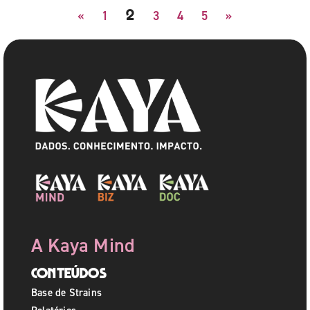
2
«
1
3
4
5
»
A Kaya Mind
Conteúdos
Base de Strains