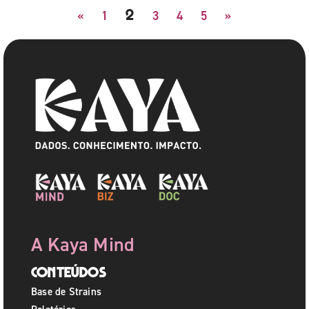
2
«
1
3
4
5
»
A Kaya Mind
Conteúdos
Base de Strains