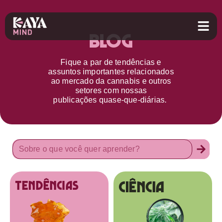
Blog
Fique a par d
e
tendências e
assuntos importantes relacionados
ao
mercado da cannabis
e outros
setores
com nossas
publicações
quase-que-diárias.
Ciência
tendências