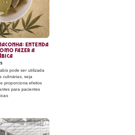
maconha: entenda
como fazer a
ábica
25
bis pode ser utilizada
 culinárias, seja
e proporciona efeitos
antes para pacientes
icas