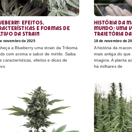
ueberry: efeitos,
História da 
racterísticas e formas de
mundo: uma v
ltivo da strain
trajetória da
de novembro de 2025
18 de novembro de 2
heça a Blueberry uma strain da Trikoma
A história da maco
ds com aroma e sabor de mirtilo. Saiba
mais antiga do que
s características, efeitos e dicas de
imagina. A planta
ivo.
há milhares de