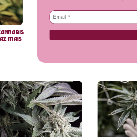
cannabis
faz mais