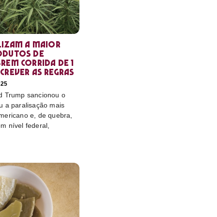
lizam a maior
odutos de
rem corrida de 1
crever as regras
025
d Trump sancionou o
u a paralisação mais
mericano e, de quebra,
m nível federal,