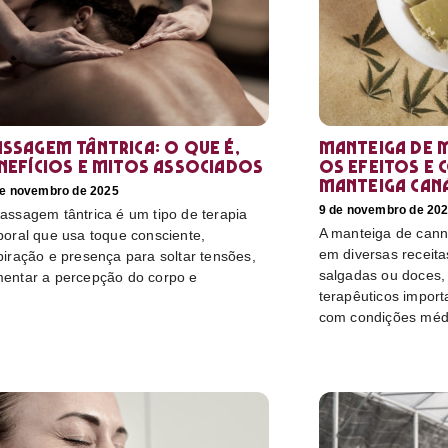
ssagem tântrica: o que é,
Manteiga de 
nefícios e mitos associados
os efeitos e 
manteiga can
de novembro de 2025
9 de novembro de 20
assagem tântrica é um tipo de terapia
A manteiga de canna
poral que usa toque consciente,
em diversas receitas
piração e presença para soltar tensões,
salgadas ou doces, 
entar a percepção do corpo e
terapêuticos import
com condições méd