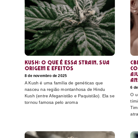
Kush: o que é essa strain, sua
CB
origem e efeitos
co
aj
8 de novembro de 2025
an
A Kush é uma família de genéticas que
6 d
nasceu na região montanhosa de Hindu
O u
Kush (entre Afeganistão e Paquistão). Ela se
tím
tornou famosa pelo aroma
Tim
atr