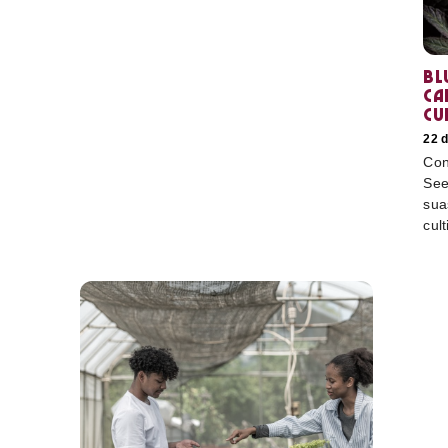
Bl
ca
cu
22 
Con
See
sua
cult