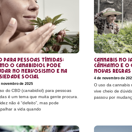
D para pessoas tímidas:
Cannabis no Ja
mo o canabidiol pode
cânhamo e o 
udar no nervosismo e na
novas regras
siedade social
4 de novembro de 20
e novembro de 2025
O uso da cannabis
so do CBD (canabidiol) para pessoas
vive cheio de dúvida
idas é um tema que muita gente procura.
passou por mudanç
idez não é “defeito”, mas pode
apalhar a vida quando