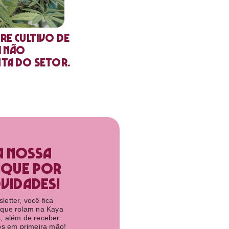
re cultivo de
a não
nta do setor.
a nossa
ique por
idades!​
etter, você fica
 que rolam na Kaya
, além de receber
tos em primeira mão!