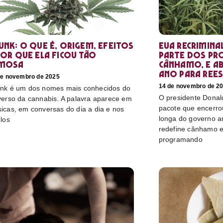
unk: o que é, origem, efeitos
EUA recrimina
por que ela ficou tão
parte dos pr
mosa
cânhamo, e ab
ano para rees
de novembro de 2025
14 de novembro de 2
nk é um dos nomes mais conhecidos do
O presidente Donal
verso da cannabis. A palavra aparece em
pacote que encerro
icas, em conversas do dia a dia e nos
longa do governo a
ulos
redefine cânhamo e
programando