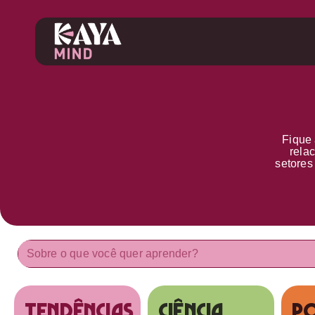
Fique 
rela
setore
tendências
Ciência
Po