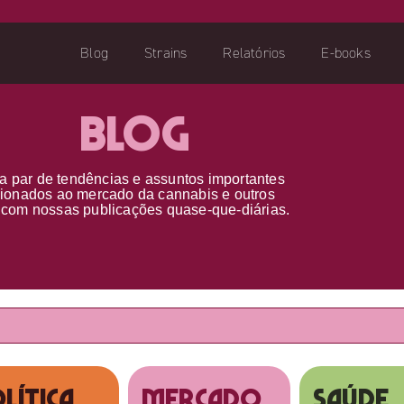
Blog
Strains
Relatórios
E-books
Blog
a par d
e
tendências e assuntos importantes
cionados ao
mercado da cannabis
e outros
s
com nossas publicações
quase-que-diárias.
lítica
MERCADO
SAÚDE