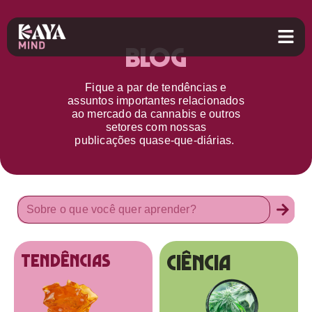
Blog
Fique a par d
e
tendências e
assuntos importantes relacionados
ao
mercado da cannabis
e outros
setores
com nossas
publicações
quase-que-diárias.
Ciência
tendências