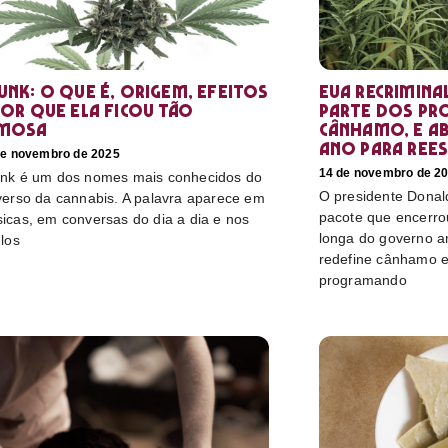
unk: o que é, origem, efeitos
EUA recrimina
por que ela ficou tão
parte dos pr
mosa
cânhamo, e ab
ano para rees
de novembro de 2025
14 de novembro de 2
nk é um dos nomes mais conhecidos do
O presidente Donal
verso da cannabis. A palavra aparece em
pacote que encerro
icas, em conversas do dia a dia e nos
longa do governo a
ulos
redefine cânhamo e
programando