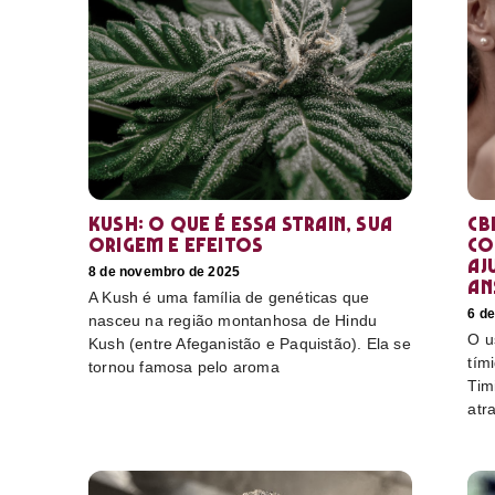
Kush: o que é essa strain, sua
CB
origem e efeitos
co
aj
8 de novembro de 2025
an
A Kush é uma família de genéticas que
6 d
nasceu na região montanhosa de Hindu
O u
Kush (entre Afeganistão e Paquistão). Ela se
tím
tornou famosa pelo aroma
Tim
atr