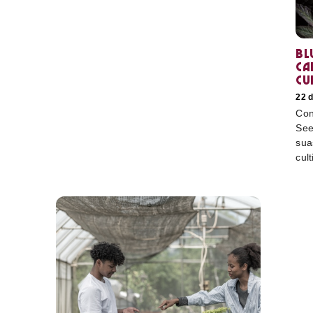
Bl
ca
cu
22 
Con
See
sua
cult