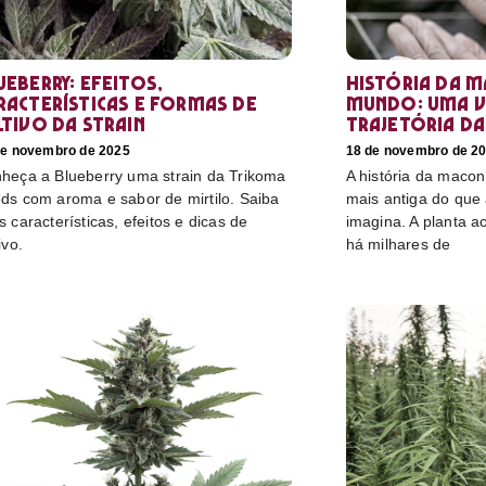
ueberry: efeitos,
História da 
racterísticas e formas de
mundo: uma v
ltivo da strain
trajetória da
de novembro de 2025
18 de novembro de 2
heça a Blueberry uma strain da Trikoma
A história da maco
ds com aroma e sabor de mirtilo. Saiba
mais antiga do que
s características, efeitos e dicas de
imagina. A planta
ivo.
há milhares de