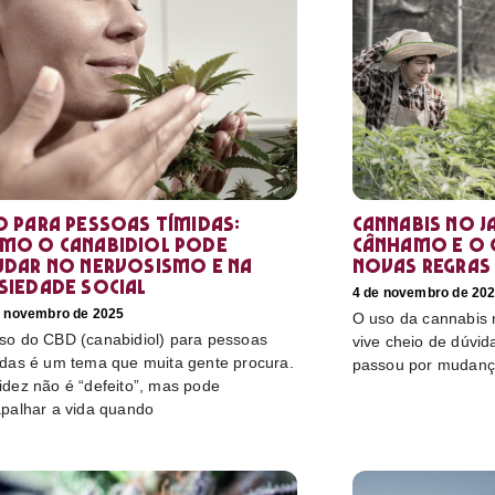
D para pessoas tímidas:
Cannabis no Ja
mo o canabidiol pode
cânhamo e o 
udar no nervosismo e na
novas regras
siedade social
4 de novembro de 20
e novembro de 2025
O uso da cannabis
so do CBD (canabidiol) para pessoas
vive cheio de dúvida
idas é um tema que muita gente procura.
passou por mudanç
idez não é “defeito”, mas pode
apalhar a vida quando