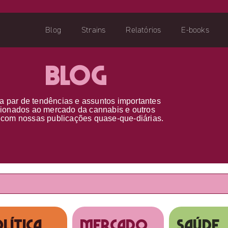
Blog
Strains
Relatórios
E-books
Blog
a par d
e
tendências e assuntos importantes
cionados ao
mercado da cannabis
e outros
s
com nossas publicações
quase-que-diárias.
lítica
MERCADO
SAÚDE