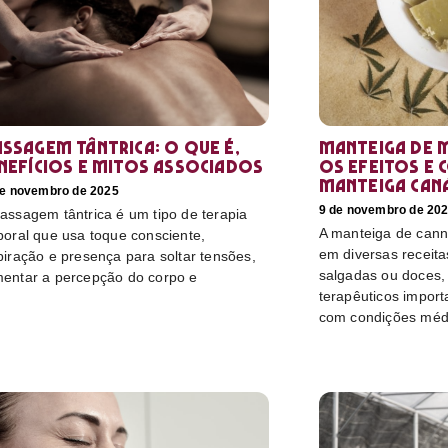
ssagem tântrica: o que é,
Manteiga de 
nefícios e mitos associados
os efeitos e 
manteiga can
de novembro de 2025
9 de novembro de 20
assagem tântrica é um tipo de terapia
A manteiga de canna
poral que usa toque consciente,
em diversas receitas
piração e presença para soltar tensões,
salgadas ou doces, 
entar a percepção do corpo e
terapêuticos import
com condições méd