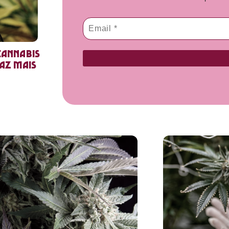
cannabis
faz mais