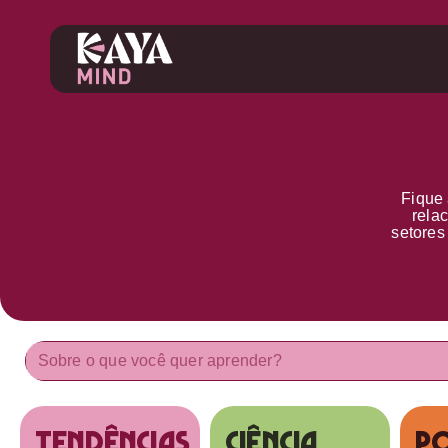
Fique 
rela
setore
tendências
Ciência
Po