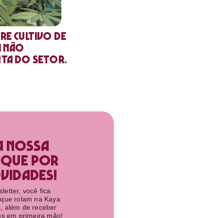
re cultivo de
a não
nta do setor.
a nossa
ique por
idades!​
etter, você fica
 que rolam na Kaya
, além de receber
tos em primeira mão!