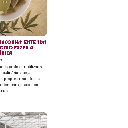
maconha: entenda
como fazer a
ábica
25
bis pode ser utilizada
 culinárias, seja
e proporciona efeitos
antes para pacientes
icas