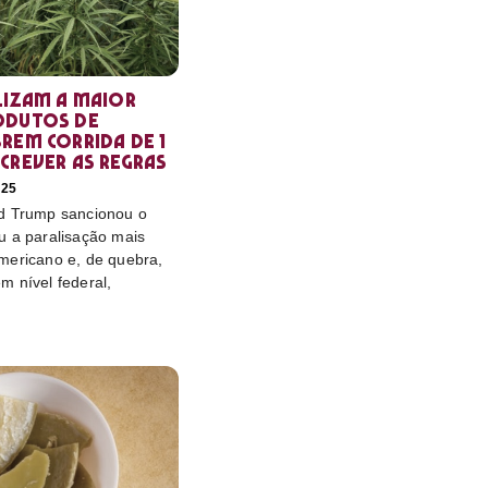
lizam a maior
odutos de
rem corrida de 1
crever as regras
025
d Trump sancionou o
u a paralisação mais
mericano e, de quebra,
m nível federal,