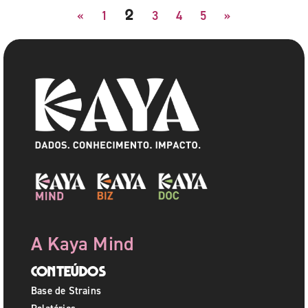
2
«
1
3
4
5
»
A Kaya Mind
Conteúdos
Base de Strains