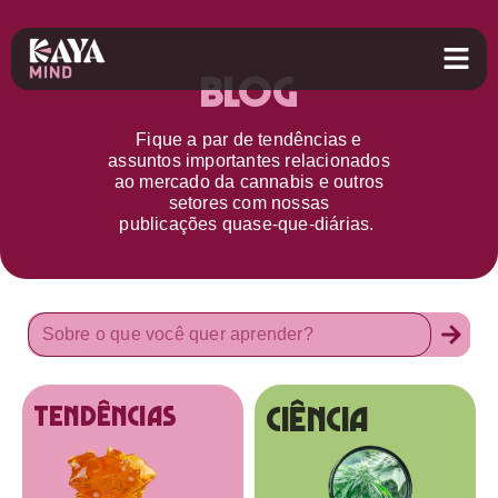
Blog
Fique a par d
e
tendências e
assuntos importantes relacionados
ao
mercado da cannabis
e outros
setores
com nossas
publicações
quase-que-diárias.
Ciência
tendências