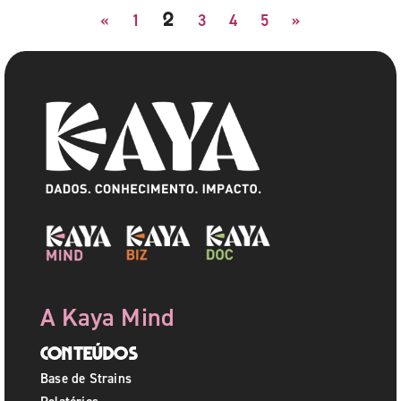
2
«
1
3
4
5
»
A Kaya Mind
Conteúdos
Base de Strains