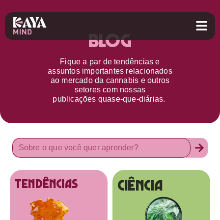
Blog
Fique a par d
e
tendências e
assuntos importantes relacionados
ao
mercado da cannabis
e outros
setores
com nossas
publicações
quase-que-diárias.
Ciência
tendências