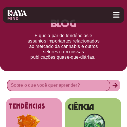
Blog
Fique a par d
e
tendências e
assuntos importantes relacionados
ao
mercado da cannabis
e outros
setores
com nossas
publicações
quase-que-diárias.
Ciência
tendências