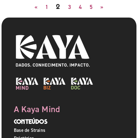
2
«
1
3
4
5
»
A Kaya Mind
Conteúdos
Base de Strains