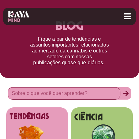
Blog
Fique a par d
e
tendências e
assuntos importantes relacionados
ao
mercado da cannabis
e outros
setores
com nossas
publicações
quase-que-diárias.
Ciência
tendências