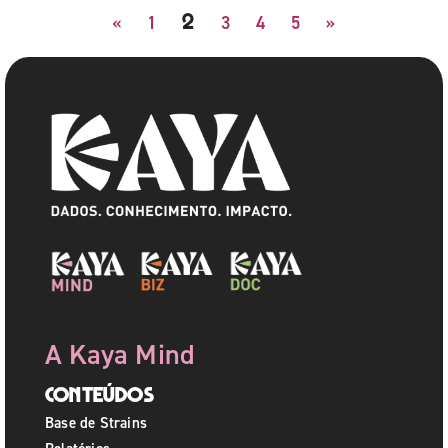
2
«
1
3
4
5
»
A Kaya Mind
Conteúdos
Base de Strains