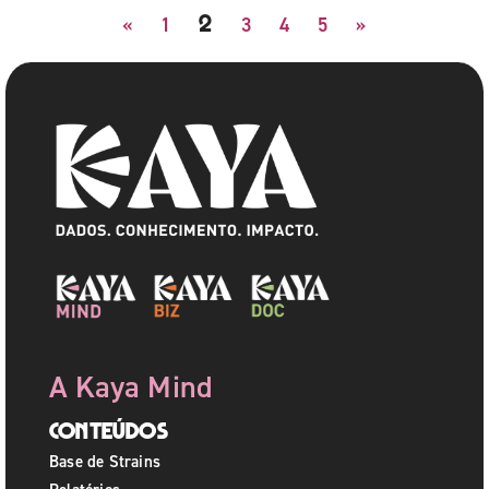
2
«
1
3
4
5
»
A Kaya Mind
Conteúdos
Base de Strains