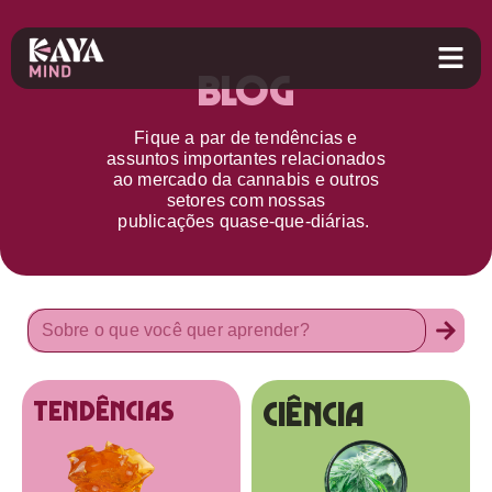
Blog
Fique a par d
e
tendências e
assuntos importantes relacionados
ao
mercado da cannabis
e outros
setores
com nossas
publicações
quase-que-diárias.
Ciência
tendências