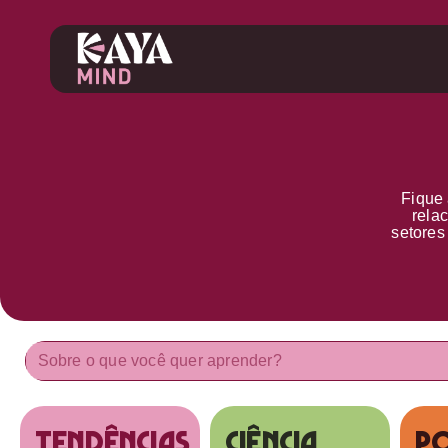
Fique 
rela
setore
tendências
Ciência
Po