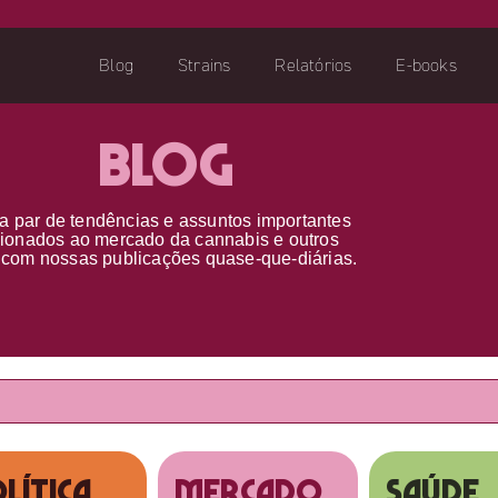
Blog
Strains
Relatórios
E-books
Blog
a par d
e
tendências e assuntos importantes
cionados ao
mercado da cannabis
e outros
s
com nossas publicações
quase-que-diárias.
lítica
MERCADO
SAÚDE