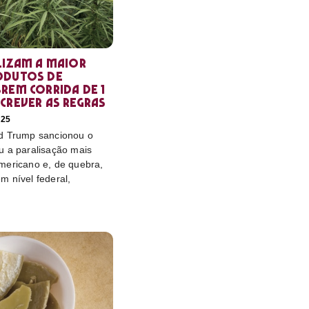
lizam a maior
odutos de
rem corrida de 1
crever as regras
025
d Trump sancionou o
u a paralisação mais
mericano e, de quebra,
m nível federal,