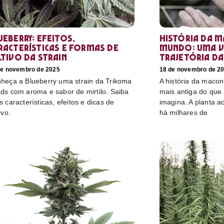
ueberry: efeitos,
História da 
racterísticas e formas de
mundo: uma v
ltivo da strain
trajetória da
de novembro de 2025
18 de novembro de 2
heça a Blueberry uma strain da Trikoma
A história da maco
ds com aroma e sabor de mirtilo. Saiba
mais antiga do que
s características, efeitos e dicas de
imagina. A planta
ivo.
há milhares de