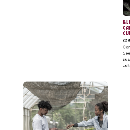
Bl
ca
cu
22 
Con
See
sua
cult