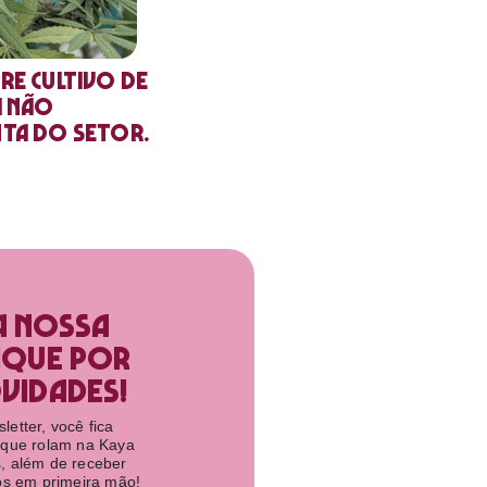
re cultivo de
a não
nta do setor.
a nossa
ique por
idades!​
etter, você fica
 que rolam na Kaya
, além de receber
tos em primeira mão!