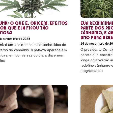
unk: o que é, origem, efeitos
EUA recrimina
por que ela ficou tão
parte dos pr
mosa
cânhamo, e ab
ano para rees
de novembro de 2025
14 de novembro de 2
nk é um dos nomes mais conhecidos do
O presidente Donal
verso da cannabis. A palavra aparece em
pacote que encerro
icas, em conversas do dia a dia e nos
longa do governo a
ulos
redefine cânhamo e
programando