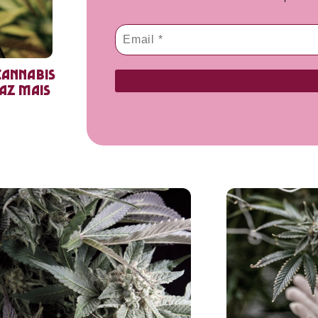
cannabis
faz mais