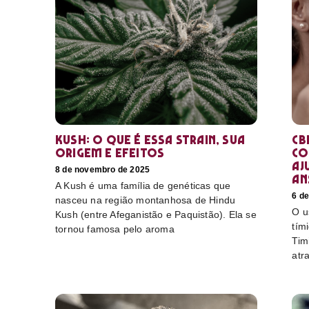
Kush: o que é essa strain, sua
CB
origem e efeitos
co
aj
8 de novembro de 2025
an
A Kush é uma família de genéticas que
6 d
nasceu na região montanhosa de Hindu
O u
Kush (entre Afeganistão e Paquistão). Ela se
tím
tornou famosa pelo aroma
Tim
atr