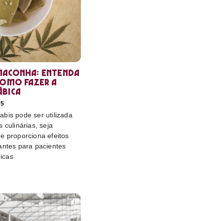
maconha: entenda
como fazer a
ábica
25
bis pode ser utilizada
 culinárias, seja
e proporciona efeitos
antes para pacientes
icas