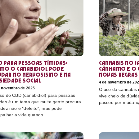
D para pessoas tímidas:
Cannabis no Ja
mo o canabidiol pode
cânhamo e o 
udar no nervosismo e na
novas regras
siedade social
4 de novembro de 20
e novembro de 2025
O uso da cannabis
so do CBD (canabidiol) para pessoas
vive cheio de dúvida
idas é um tema que muita gente procura.
passou por mudanç
idez não é “defeito”, mas pode
apalhar a vida quando