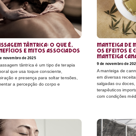
ssagem tântrica: o que é,
Manteiga de 
nefícios e mitos associados
os efeitos e 
manteiga can
de novembro de 2025
9 de novembro de 20
assagem tântrica é um tipo de terapia
A manteiga de canna
poral que usa toque consciente,
em diversas receitas
piração e presença para soltar tensões,
salgadas ou doces, 
entar a percepção do corpo e
terapêuticos import
com condições méd