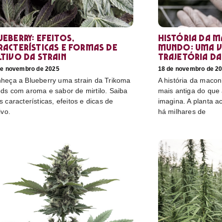
ueberry: efeitos,
História da 
racterísticas e formas de
mundo: uma v
ltivo da strain
trajetória da
de novembro de 2025
18 de novembro de 2
heça a Blueberry uma strain da Trikoma
A história da maco
ds com aroma e sabor de mirtilo. Saiba
mais antiga do que
s características, efeitos e dicas de
imagina. A planta
ivo.
há milhares de