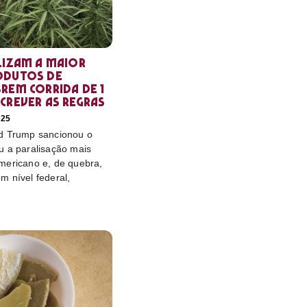
lizam a maior
odutos de
rem corrida de 1
crever as regras
025
d Trump sancionou o
u a paralisação mais
mericano e, de quebra,
m nível federal,