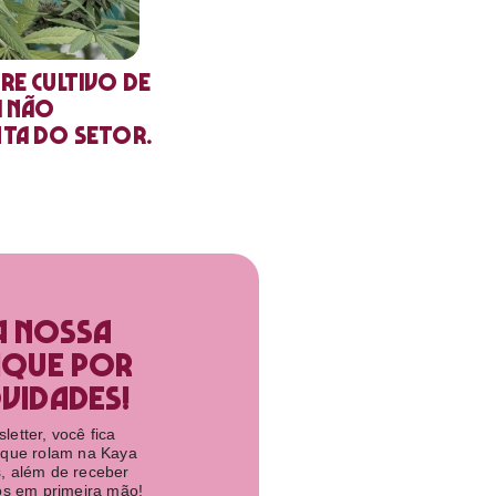
re cultivo de
a não
nta do setor.
a nossa
ique por
idades!​
etter, você fica
 que rolam na Kaya
, além de receber
tos em primeira mão!