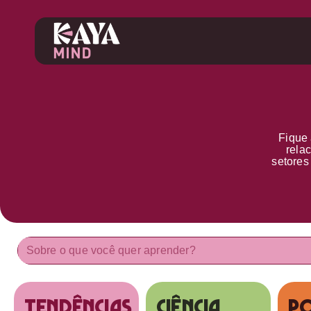
Fique 
rela
setore
tendências
Ciência
Po