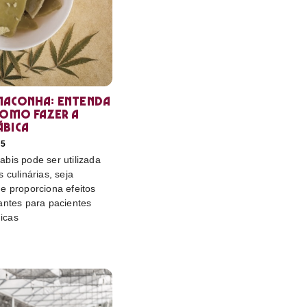
maconha: entenda
como fazer a
ábica
25
bis pode ser utilizada
 culinárias, seja
e proporciona efeitos
antes para pacientes
icas