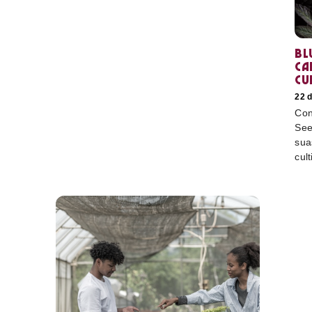
Bl
ca
cu
22 
Con
See
sua
cult