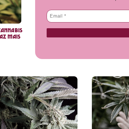
cannabis
faz mais