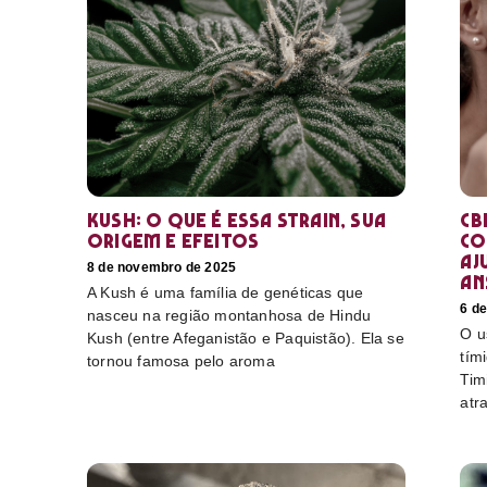
Kush: o que é essa strain, sua
CB
origem e efeitos
co
aj
8 de novembro de 2025
an
A Kush é uma família de genéticas que
6 d
nasceu na região montanhosa de Hindu
O u
Kush (entre Afeganistão e Paquistão). Ela se
tím
tornou famosa pelo aroma
Tim
atr