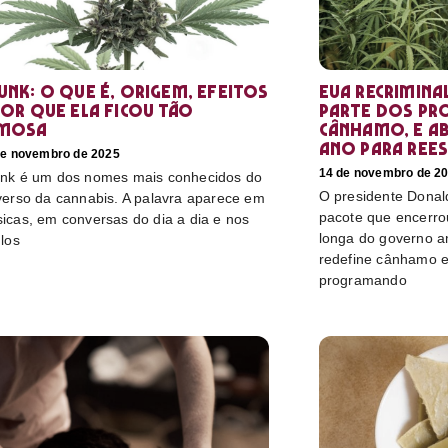
unk: o que é, origem, efeitos
EUA recrimina
por que ela ficou tão
parte dos pr
mosa
cânhamo, e ab
ano para rees
de novembro de 2025
14 de novembro de 2
nk é um dos nomes mais conhecidos do
O presidente Donal
verso da cannabis. A palavra aparece em
pacote que encerro
icas, em conversas do dia a dia e nos
longa do governo a
ulos
redefine cânhamo e
programando