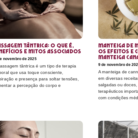
ssagem tântrica: o que é,
Manteiga de 
nefícios e mitos associados
os efeitos e 
manteiga can
de novembro de 2025
9 de novembro de 20
assagem tântrica é um tipo de terapia
A manteiga de canna
poral que usa toque consciente,
em diversas receitas
piração e presença para soltar tensões,
salgadas ou doces, 
entar a percepção do corpo e
terapêuticos import
com condições méd