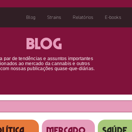
Blog
Strains
Relatórios
E-books
Blog
a par d
e
tendências e assuntos importantes
cionados ao
mercado da cannabis
e outros
s
com nossas publicações
quase-que-diárias.
lítica
MERCADO
SAÚDE