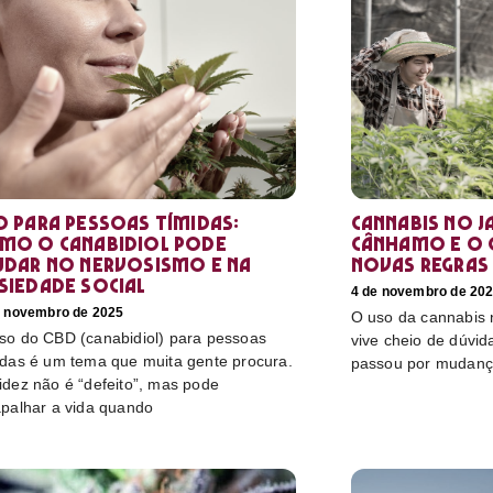
D para pessoas tímidas:
Cannabis no Ja
mo o canabidiol pode
cânhamo e o 
udar no nervosismo e na
novas regras
siedade social
4 de novembro de 20
e novembro de 2025
O uso da cannabis
so do CBD (canabidiol) para pessoas
vive cheio de dúvida
idas é um tema que muita gente procura.
passou por mudanç
idez não é “defeito”, mas pode
apalhar a vida quando