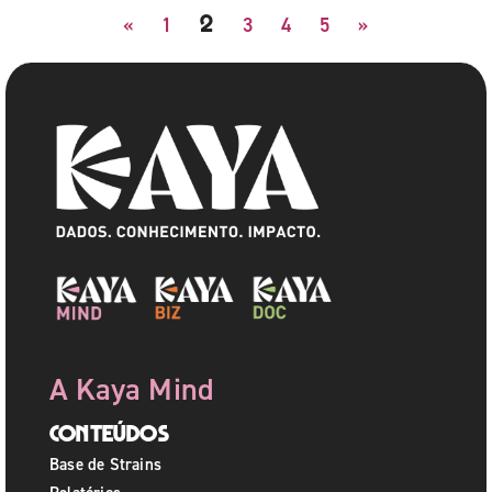
2
«
1
3
4
5
»
A Kaya Mind
Conteúdos
Base de Strains