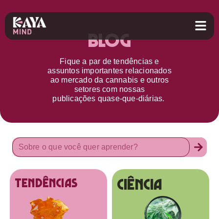
Blog
Fique a par d
e
tendências e
assuntos importantes relacionados
ao
mercado da cannabis
e outros
setores
com nossas
publicações
quase-que-diárias.
Ciência
tendências