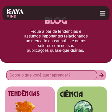
Blog
Fique a par d
e
tendências e
assuntos importantes relacionados
ao
mercado da cannabis
e outros
setores
com nossas
publicações
quase-que-diárias.
Ciência
tendências