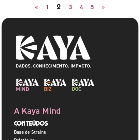
2
«
1
3
4
5
»
A Kaya Mind
Conteúdos
Base de Strains