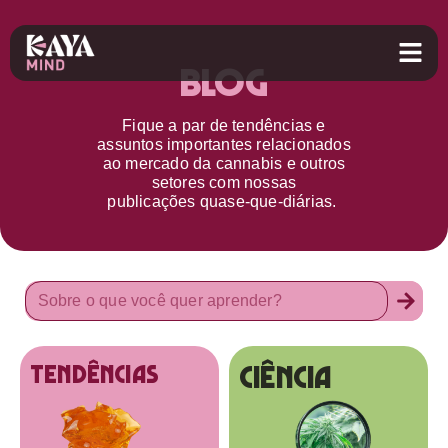
Blog
Fique a par d
e
tendências e
assuntos importantes relacionados
ao
mercado da cannabis
e outros
setores
com nossas
publicações
quase-que-diárias.
Ciência
tendências