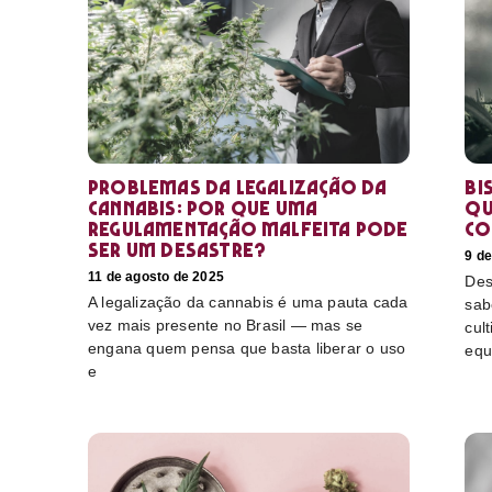
Problemas da legalização da
Bi
cannabis: por que uma
qu
regulamentação malfeita pode
co
ser um desastre?
9 d
11 de agosto de 2025
Des
A legalização da cannabis é uma pauta cada
sab
vez mais presente no Brasil — mas se
cul
engana quem pensa que basta liberar o uso
equ
e