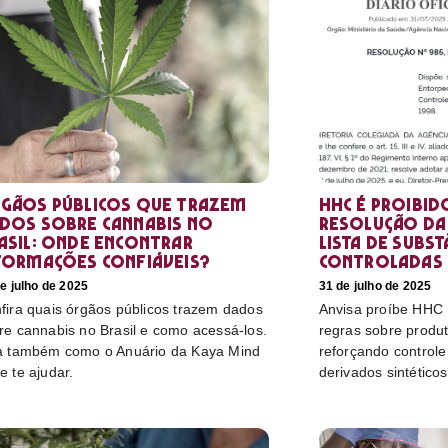
gãos públicos que trazem
HHC é proibid
dos sobre cannabis no
resolução da 
asil: onde encontrar
lista de subst
formações confiáveis?
controladas
e julho de 2025
31 de julho de 2025
fira quais órgãos públicos trazem dados
Anvisa proíbe HHC n
re cannabis no Brasil e como acessá-los.
regras sobre produ
a também como o Anuário da Kaya Mind
reforçando control
e te ajudar.
derivados sintéticos