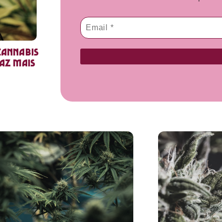
cannabis
faz mais