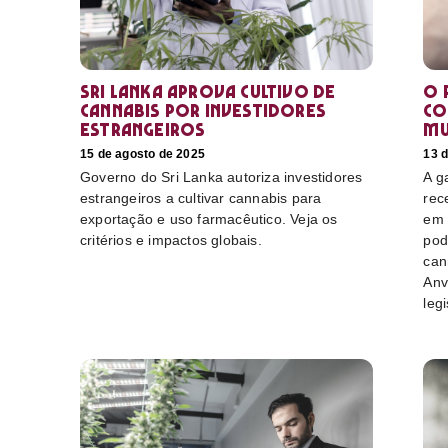
Sri Lanka aprova cultivo de
O 
cannabis por investidores
co
estrangeiros
mu
15 de agosto de 2025
13 
Governo do Sri Lanka autoriza investidores
A g
estrangeiros a cultivar cannabis para
rec
exportação e uso farmacêutico. Veja os
em 
critérios e impactos globais.
pod
can
Anv
leg