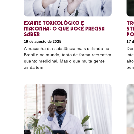
Exame toxicológico e
Tr
maconha: o que você precisa
st
saber
po
19 de agosto de 2025
17 
A maconha é a substância mais utilizada no
Des
Brasil e no mundo, tanto de forma recreativa
int
quanto medicinal. Mas o que muita gente
alt
ainda tem
bem