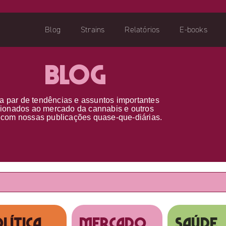
Blog
Strains
Relatórios
E-books
Blog
a par d
e
tendências e assuntos importantes
cionados ao
mercado da cannabis
e outros
s
com nossas publicações
quase-que-diárias.
lítica
MERCADO
SAÚDE