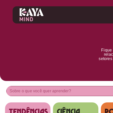
Fique 
rela
setore
tendências
Ciência
Po