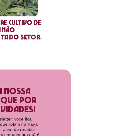
re cultivo de
a não
nta do setor.
a nossa
ique por
idades!​
etter, você fica
 que rolam na Kaya
, além de receber
tos em primeira mão!