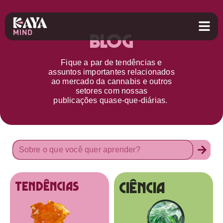
Blog
Fique a par d
e
tendências e
assuntos importantes relacionados
ao
mercado da cannabis
e outros
setores
com nossas
publicações
quase-que-diárias.
Ciência
tendências