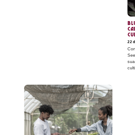
Bl
ca
cu
22 
Con
See
sua
cult