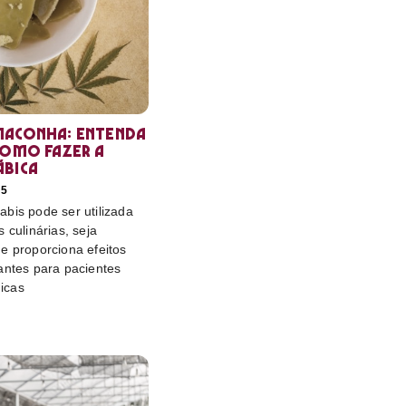
maconha: entenda
como fazer a
ábica
25
bis pode ser utilizada
 culinárias, seja
e proporciona efeitos
antes para pacientes
icas