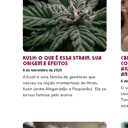
Kush: o que é essa strain, sua
CB
origem e efeitos
co
aj
8 de novembro de 2025
an
A Kush é uma família de genéticas que
6 d
nasceu na região montanhosa de Hindu
O u
Kush (entre Afeganistão e Paquistão). Ela se
tím
tornou famosa pelo aroma
Tim
atr