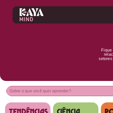
Fique 
rela
setore
tendências
Ciência
Po