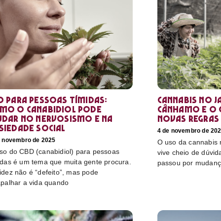
D para pessoas tímidas:
Cannabis no Ja
mo o canabidiol pode
cânhamo e o 
udar no nervosismo e na
novas regras
siedade social
4 de novembro de 20
e novembro de 2025
O uso da cannabis
so do CBD (canabidiol) para pessoas
vive cheio de dúvida
idas é um tema que muita gente procura.
passou por mudanç
idez não é “defeito”, mas pode
apalhar a vida quando