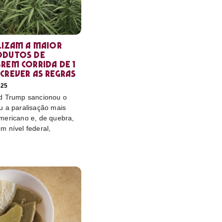
lizam a maior
odutos de
rem corrida de 1
crever as regras
025
d Trump sancionou o
u a paralisação mais
mericano e, de quebra,
m nível federal,