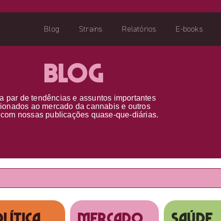
Blog
Strains
Relatórios
E-books
Blog
a par d
e
tendências e assuntos importantes
cionados ao
mercado da cannabis
e outros
s
com nossas publicações
quase-que-diárias.
lítica
MERCADO
SAÚDE