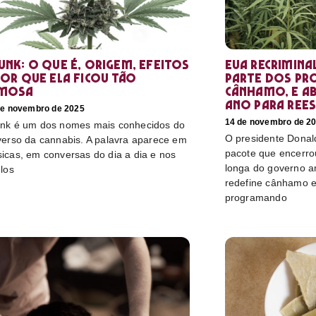
unk: o que é, origem, efeitos
EUA recrimina
por que ela ficou tão
parte dos pr
mosa
cânhamo, e ab
ano para rees
de novembro de 2025
14 de novembro de 2
nk é um dos nomes mais conhecidos do
O presidente Donal
verso da cannabis. A palavra aparece em
pacote que encerro
icas, em conversas do dia a dia e nos
longa do governo a
ulos
redefine cânhamo e
programando