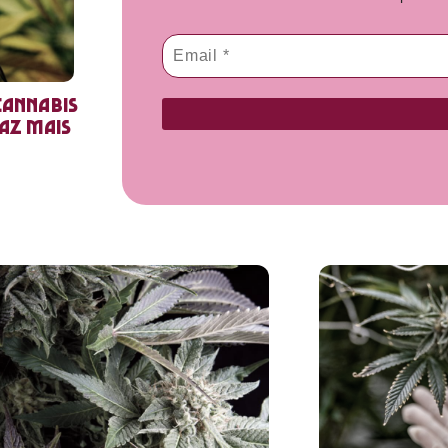
cannabis
faz mais