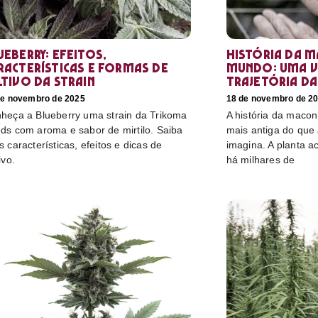
ueberry: efeitos,
História da 
racterísticas e formas de
mundo: uma v
ltivo da strain
trajetória da
de novembro de 2025
18 de novembro de 2
heça a Blueberry uma strain da Trikoma
A história da maco
ds com aroma e sabor de mirtilo. Saiba
mais antiga do que
s características, efeitos e dicas de
imagina. A planta
ivo.
há milhares de