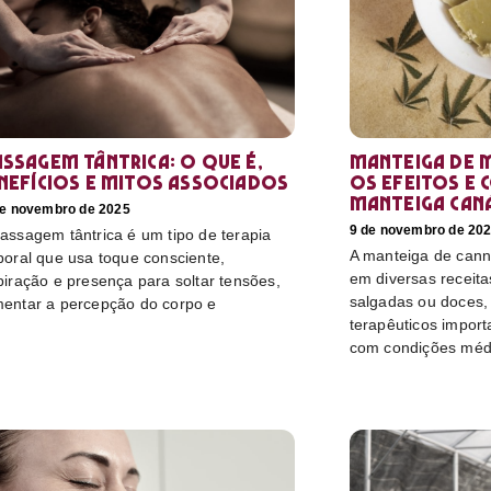
ssagem tântrica: o que é,
Manteiga de 
nefícios e mitos associados
os efeitos e 
manteiga can
de novembro de 2025
9 de novembro de 20
assagem tântrica é um tipo de terapia
A manteiga de canna
poral que usa toque consciente,
em diversas receitas
piração e presença para soltar tensões,
salgadas ou doces, 
entar a percepção do corpo e
terapêuticos import
com condições méd