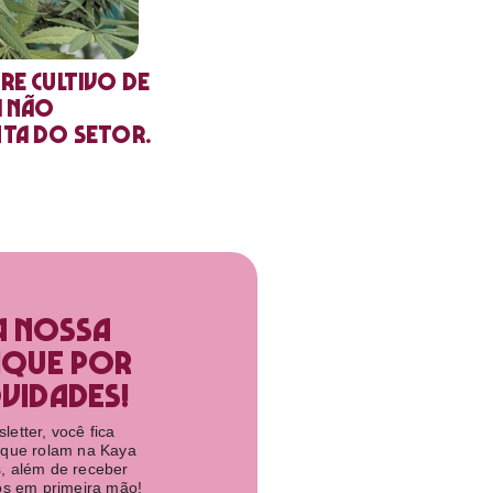
re cultivo de
a não
nta do setor.
a nossa
ique por
idades!​
etter, você fica
 que rolam na Kaya
, além de receber
tos em primeira mão!