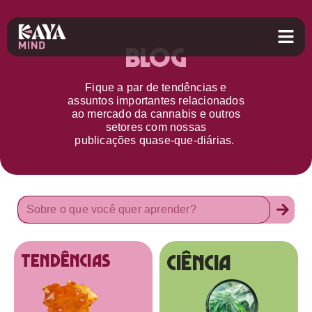
Blog
Fique a par d
e
tendências e
assuntos importantes relacionados
ao
mercado da cannabis
e outros
setores
com nossas
publicações
quase-que-diárias.
Ciência
tendências