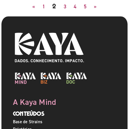
2
«
1
3
4
5
»
A Kaya Mind
Conteúdos
Base de Strains