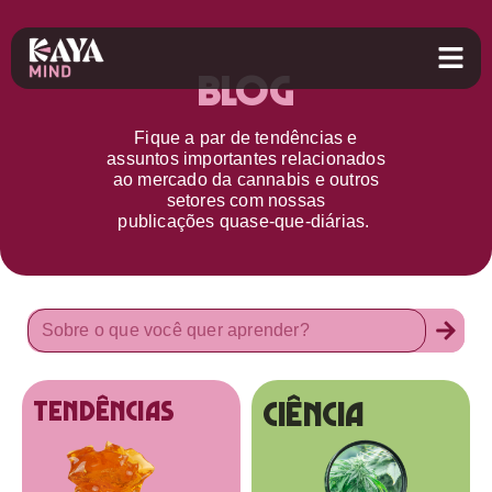
Blog
Fique a par d
e
tendências e
assuntos importantes relacionados
ao
mercado da cannabis
e outros
setores
com nossas
publicações
quase-que-diárias.
Ciência
tendências