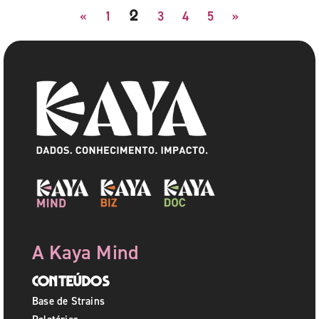
2
«
1
3
4
5
»
A Kaya Mind
Conteúdos
Base de Strains