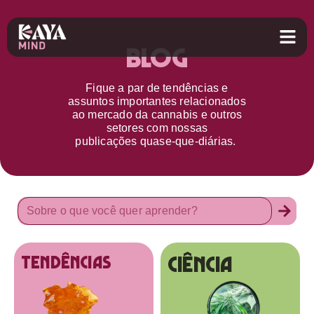
Blog
Fique a par d
e
tendências e
assuntos importantes relacionados
ao
mercado da cannabis
e outros
setores
com nossas
publicações
quase-que-diárias.
Ciência
tendências