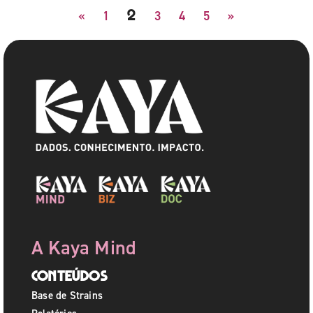
2
«
1
3
4
5
»
A Kaya Mind
Conteúdos
Base de Strains