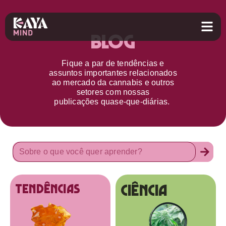
Blog
Fique a par d
e
tendências e
assuntos importantes relacionados
ao
mercado da cannabis
e outros
setores
com nossas
publicações
quase-que-diárias.
Ciência
tendências