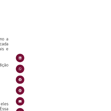
omo a
rcada
ais e
dição
 eles
 Essa