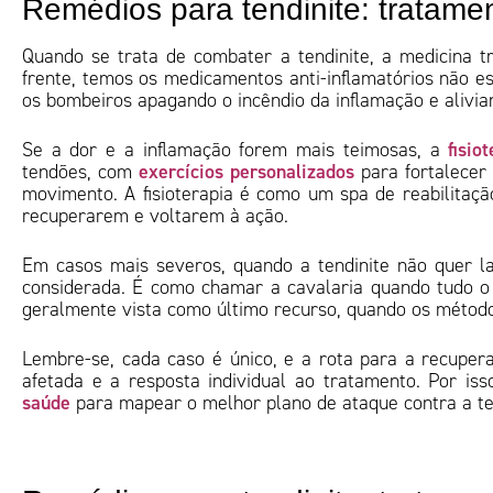
Remédios para tendinite: tratame
Quando se trata de combater a tendinite, a medicina tr
frente, temos os medicamentos anti-inflamatórios não e
os bombeiros apagando o incêndio da inflamação e alivi
fisio
Se a dor e a inflamação forem mais teimosas, a
exercícios personalizados
tendões, com
para fortalecer 
movimento. A fisioterapia é como um spa de reabilitaçã
recuperarem e voltarem à ação.
Em casos mais severos, quando a tendinite não quer la
considerada. É como chamar a cavalaria quando tudo o m
geralmente vista como último recurso, quando os método
Lembre-se, cada caso é único, e a rota para a recuper
afetada e a resposta individual ao tratamento. Por i
saúde
para mapear o melhor plano de ataque contra a te