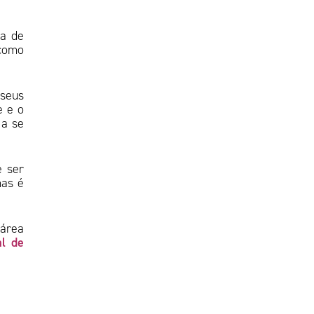
ha de
 como
 seus
e e o
 a se
e ser
mas é
 área
al de