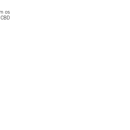
em os
o CBD