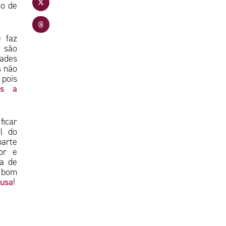
lo de
 faz
 são
dades
s não
 pois
os a
icar
al do
parte
or e
da de
é bom
ausa
!