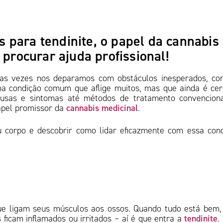
para tendinite, o papel da cannabis
 procurar ajuda profissional!
itas vezes nos deparamos com obstáculos inesperados, c
 uma condição comum que aflige muitos, mas que ainda é ce
ausas e sintomas até métodos de tratamento convencion
cannabis medicinal
papel promissor da
.
 corpo e descobrir como lidar eficazmente com essa con
ue ligam seus músculos aos ossos. Quando tudo está bem,
tendinite
icam inflamados ou irritados – aí é que entra a
.