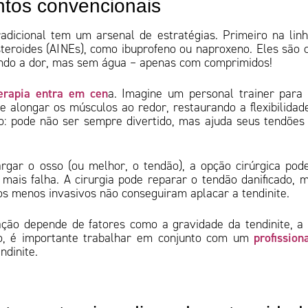
ntos convencionais
adicional tem um arsenal de estratégias. Primeiro na lin
steroides (AINEs), como ibuprofeno ou naproxeno. Eles são
ando a dor, mas sem água – apenas com comprimidos!
terapia entra em cen
a. Imagine um personal trainer para
e alongar os músculos ao redor, restaurando a flexibilidad
o: pode não ser sempre divertido, mas ajuda seus tendões
rgar o osso (ou melhor, o tendão), a opção cirúrgica pod
ais falha. A cirurgia pode reparar o tendão danificado, 
s menos invasivos não conseguiram aplacar a tendinite.
ação depende de fatores como a gravidade da tendinite, a
profission
sso, é importante trabalhar em conjunto com um
ndinite.