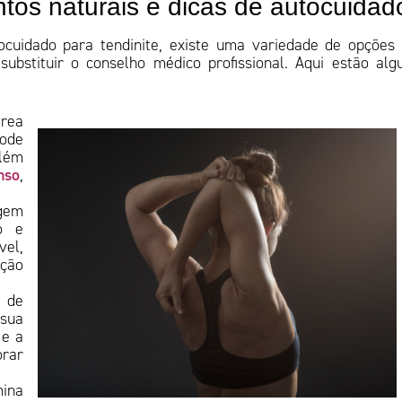
ntos naturais e dicas de autocuidad
cuidado para tendinite, existe uma variedade de opções
bstituir o conselho médico profissional. Aqui estão al
área
pode
Além
nso
,
gem
o e
vel,
ação
s de
sua
 e a
orar
mina