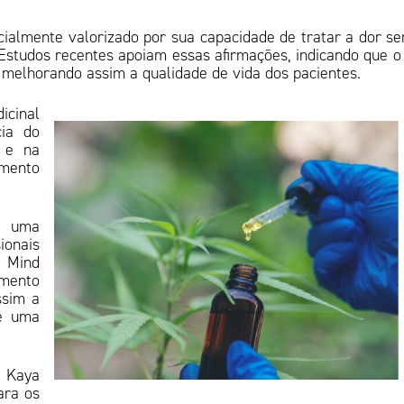
ialmente valorizado por sua capacidade de tratar a dor s
s. Estudos recentes apoiam essas afirmações, indicando que 
, melhorando assim a qualidade de vida dos pacientes.
icinal
cia do
 e na
amento
o uma
ionais
a Mind
amento
ssim a
de uma
a Kaya
ara os