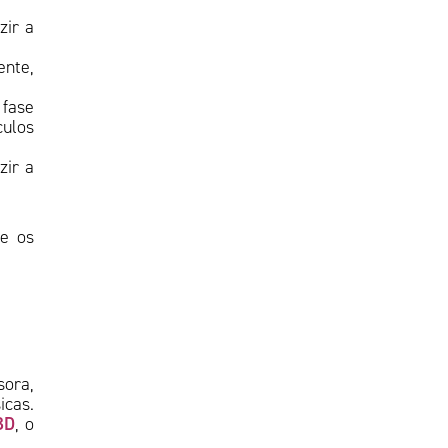
zir a
ente,
 fase
culos
zir a
Se os
sora,
icas.
BD
, o