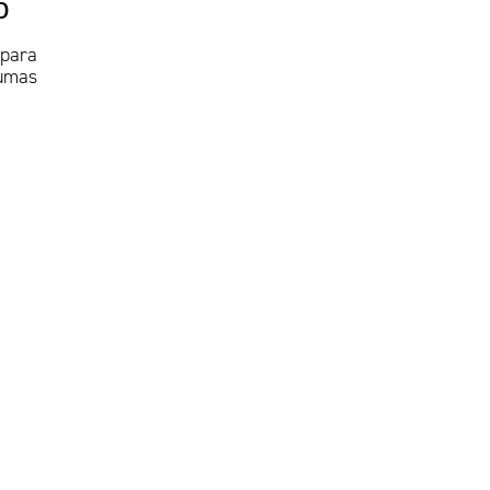
o
 para
gumas