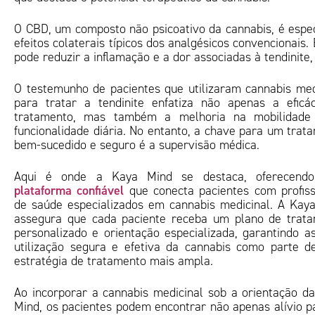
O CBD, um composto não psicoativo da cannabis, é espec
efeitos colaterais típicos dos analgésicos convencionai
pode reduzir a inflamação e a dor associadas à tendinite
O testemunho de pacientes que utilizaram cannabis med
para tratar a tendinite enfatiza não apenas a eficá
tratamento, mas também a melhoria na mobilidade
funcionalidade diária. No entanto, a chave para um trat
bem-sucedido e seguro é a supervisão médica.
Aqui é onde a Kaya Mind se destaca, oferecend
plataforma confiável
que conecta pacientes com profiss
de saúde especializados em cannabis medicinal. A Kay
assegura que cada paciente receba um plano de trat
personalizado e orientação especializada, garantindo a
utilização segura e efetiva da cannabis como parte 
estratégia de tratamento mais ampla.
Ao incorporar a cannabis medicinal sob a orientação d
Mind, os pacientes podem encontrar não apenas alívio p