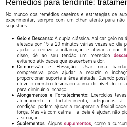
Remédios para tendinite: tratame
No mundo dos remédios caseiros e estratégias de auto
experimentar, sempre com um olhar atento para não su
sugestões:
Gelo e Descanso:
A dupla clássica. Aplicar gelo na 
afetada por 15 a 20 minutos várias vezes ao dia 
ajudar a reduzir a inflamação e aliviar a dor. 
desca
disso, dê ao seu tendão um merecido
evitando atividades que exacerbem a dor.
Compressão e Elevação:
Usar uma banda
compressiva pode ajudar a reduzir o inchaç
proporcionar suporte à área afetada. Quando possí
eleve o membro lesionado acima do nível do cor
para diminuir o inchaço.
Alongamentos e Fortalecimento:
Exercícios leve
alongamento e fortalecimento, adequados à 
condição, podem ajudar a recuperar a flexibilidade
força. Mas vá com calma – a ideia é ajudar, não pi
a situação.
suplementos
Suplementos:
Alguns
, como a curcu