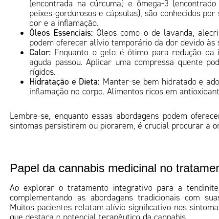
(encontrada na cúrcuma) e ômega-3 (encontrad
peixes gordurosos e cápsulas), são conhecidos por 
dor e a inflamação.
Óleos Essenciais:
Óleos como o de lavanda, alecri
podem oferecer alívio temporário da dor devido às
Calor:
Enquanto o gelo é ótimo para redução da in
aguda passou. Aplicar uma compressa quente pod
rígidos.
Hidratação e Dieta:
Manter-se bem hidratado e adot
inflamação no corpo. Alimentos ricos em antioxidan
Lembre-se, enquanto essas abordagens podem oferecer
sintomas persistirem ou piorarem, é crucial procurar a o
Papel da cannabis medicinal no tratame
Ao explorar o tratamento integrativo para a tendini
complementando as abordagens tradicionais com suas 
Muitos pacientes relatam alívio significativo nos sinto
que destaca o potencial terapêutico da cannabis.