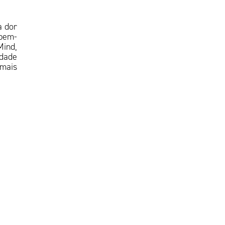
a dor
 bem-
Mind,
idade
 mais