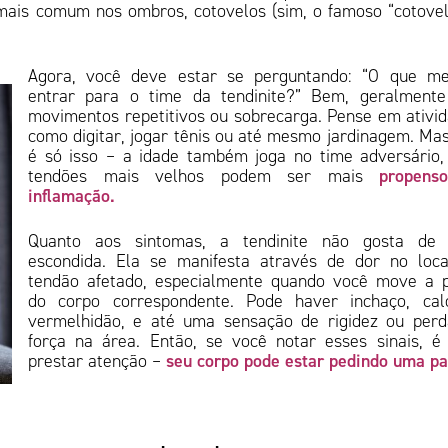
mais comum nos ombros, cotovelos (sim, o famoso “cotove
Agora, você deve estar se perguntando: “O que me
entrar para o time da tendinite?” Bem, geralmente
movimentos repetitivos ou sobrecarga. Pense em ativi
como digitar, jogar tênis ou até mesmo jardinagem. Ma
é só isso – a idade também joga no time adversário,
propens
tendões mais velhos podem ser mais
inflamação.
Quanto aos sintomas, a tendinite não gosta de f
escondida. Ela se manifesta através de dor no loc
tendão afetado, especialmente quando você move a 
do corpo correspondente. Pode haver inchaço, cal
vermelhidão, e até uma sensação de rigidez ou per
força na área. Então, se você notar esses sinais, 
seu corpo pode estar pedindo uma p
prestar atenção –