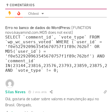
9
COMENTÁRIOS
Oldest
Erro no banco de dados do WordPress:
[FUNCTION
novo.kayamind.com.MD5 does not exist]
SELECT `comment_id`, `vote_type` FROM
`wp_wc_users_voted` WHERE (`user_id` =
'f0e522920963545670757f1f89c762bf' OR
MD5(`user_id`) =
'f0e522920963545670757f1f89c762bf') AND
`comment_id`
IN(23144,23816,23576,23793,23859,23875,23
AND `vote_type` != 0;
Silas Neves
2 anos atrás
Olá, gostaria de saber sobre valores e manutenção aqui no
Brasil. Obrigado,