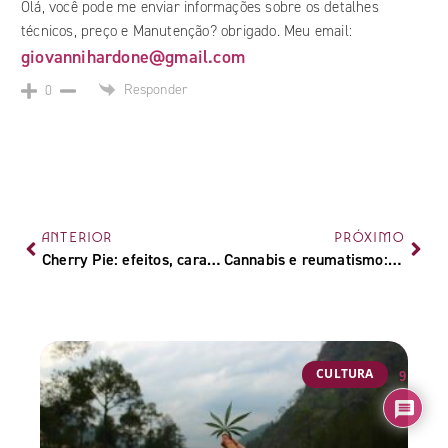
Olá, você pode me enviar informações sobre os detalhes
técnicos, preço e Manutenção? obrigado. Meu email:
giovannihardone@gmail.com
Responder
0
ANTERIOR
PRÓXIMO
Cherry Pie: efeitos, características e formas de cultivo da genética
Cannabis e reumatismo: uma nova perspectiva para o tratamento
CULTURA
9