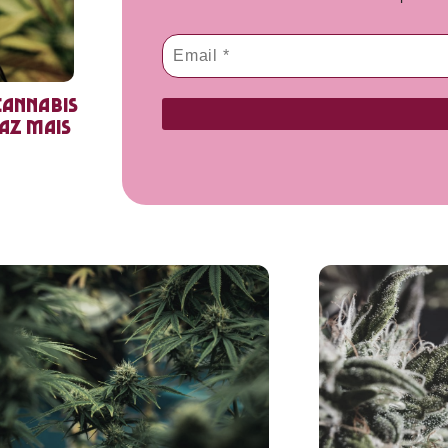
cannabis
faz mais