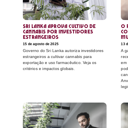
Sri Lanka aprova cultivo de
O 
cannabis por investidores
co
estrangeiros
mu
15 de agosto de 2025
13 
Governo do Sri Lanka autoriza investidores
A g
estrangeiros a cultivar cannabis para
rec
exportação e uso farmacêutico. Veja os
em 
critérios e impactos globais.
pod
can
Anv
leg