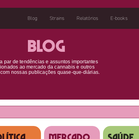
Blog
Strains
Relatórios
E-books
Blog
a par d
e
tendências e assuntos importantes
cionados ao
mercado da cannabis
e outros
s
com nossas publicações
quase-que-diárias.
lítica
MERCADO
SAÚDE