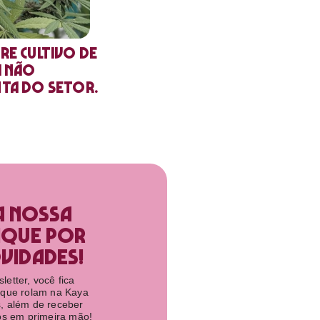
re cultivo de
a não
nta do setor.
a nossa
ique por
idades!​
etter, você fica
 que rolam na Kaya
, além de receber
tos em primeira mão!