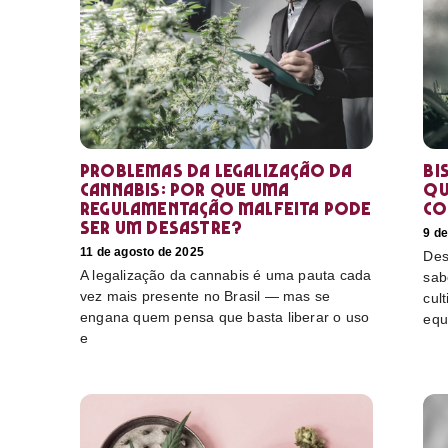
Problemas da legalização da
Bi
cannabis: por que uma
qu
regulamentação malfeita pode
co
ser um desastre?
9 d
11 de agosto de 2025
Des
A legalização da cannabis é uma pauta cada
sab
vez mais presente no Brasil — mas se
cul
engana quem pensa que basta liberar o uso
equ
e