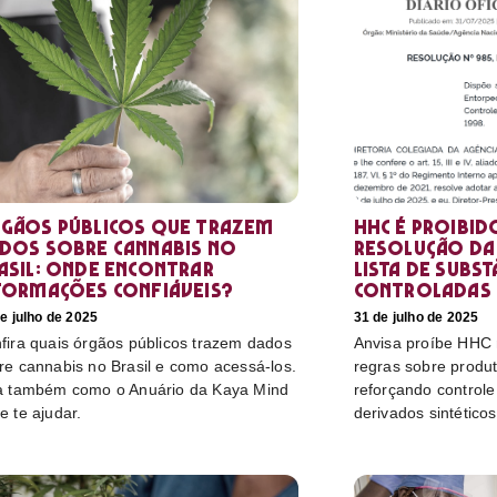
gãos públicos que trazem
HHC é proibid
dos sobre cannabis no
resolução da 
asil: onde encontrar
lista de subst
formações confiáveis?
controladas
e julho de 2025
31 de julho de 2025
fira quais órgãos públicos trazem dados
Anvisa proíbe HHC n
re cannabis no Brasil e como acessá-los.
regras sobre produ
a também como o Anuário da Kaya Mind
reforçando control
e te ajudar.
derivados sintéticos