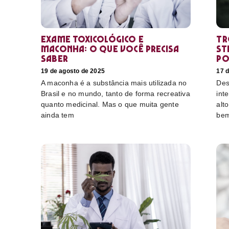
Exame toxicológico e
Tr
maconha: o que você precisa
st
saber
po
19 de agosto de 2025
17 
A maconha é a substância mais utilizada no
Des
Brasil e no mundo, tanto de forma recreativa
int
quanto medicinal. Mas o que muita gente
alt
ainda tem
bem