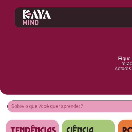
Fique 
rela
setore
tendências
Ciência
Po