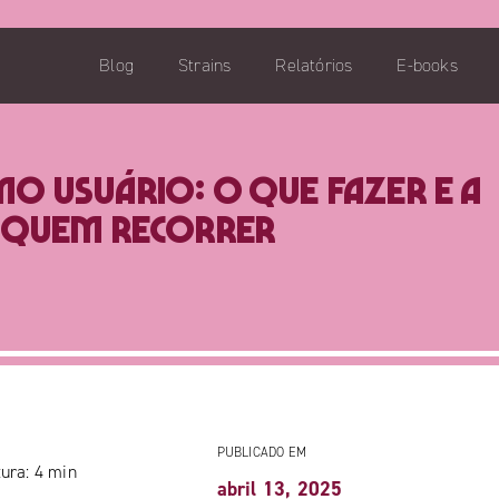
Blog
Strains
Relatórios
E-books
mo usuário: O que fazer e a
quem recorrer
PUBLICADO EM
ura:
4
min
abril 13, 2025