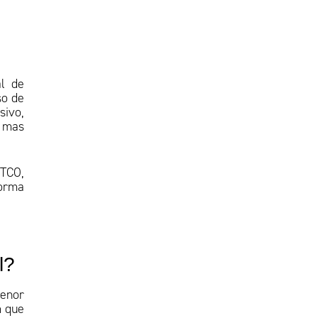
l de
so de
sivo,
, mas
 TCO,
forma
al?
menor
m que