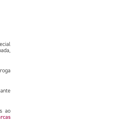
ecial
pada,
droga
tante
as ao
arcas