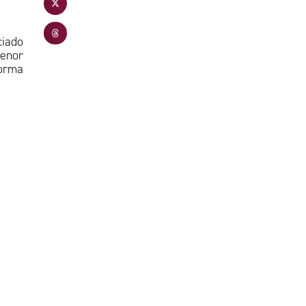
ciado
menor
forma