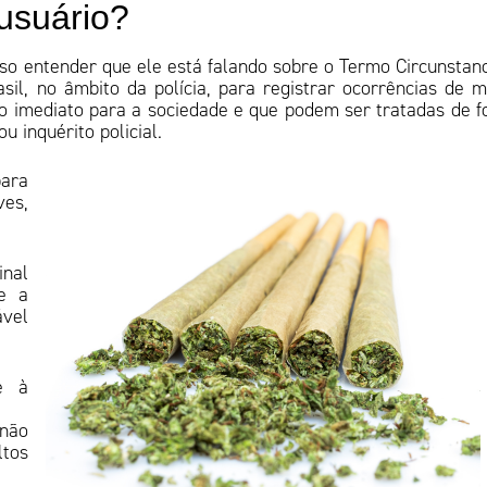
 usuário?
ciso entender que ele está falando sobre o Termo Circunstan
sil, no âmbito da polícia, para registrar ocorrências de 
sco imediato para a sociedade e que podem ser tratadas de 
u inquérito policial.
para
ves,
.
inal
e a
ável
e à
 não
tos