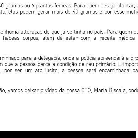
40 gramas ou 6 plantas fêmeas. Para quem deseja plantar, 
nto, elas podem gerar mais de 40 gramas e por esse moti
nenhuma alteração do que já se tinha no país. Para quem d
um habeas corpus, além de estar com a receita médica 
minhado para a delegacia, onde a polícia apreenderá a dr
em que a pessoa perca a condição de réu primário. É impor
 por ser um ato ilícito, a pessoa será encaminhada pa
ão, vamos deixar o vídeo da nossa CEO, Maria Riscala, ond