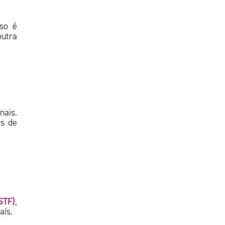
sso é
outra
nais.
os de
STF)
,
aís.