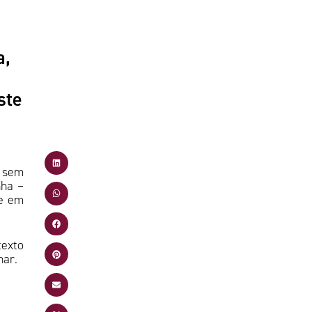
a,
ste
o sem
nha –
 e em
texto
nar.