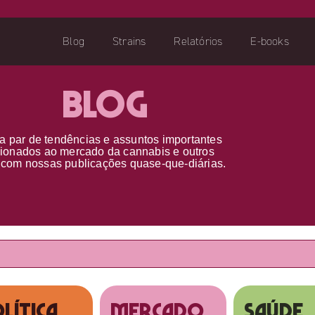
Blog
Strains
Relatórios
E-books
Blog
a par d
e
tendências e assuntos importantes
cionados ao
mercado da cannabis
e outros
s
com nossas publicações
quase-que-diárias.
lítica
MERCADO
SAÚDE