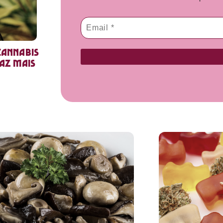
cannabis
faz mais