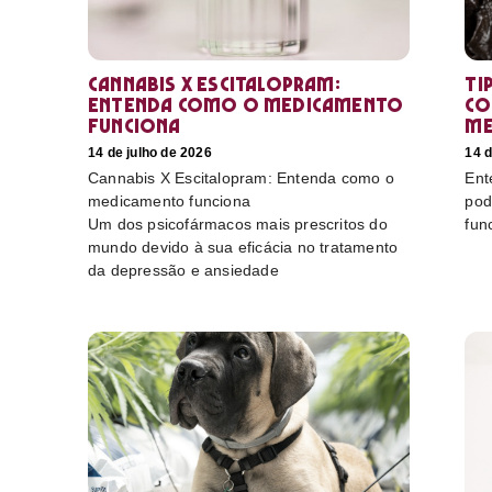
Cannabis X Escitalopram:
Ti
Entenda como o medicamento
co
funciona
me
14 de julho de 2026
14 d
Cannabis X Escitalopram: Entenda como o
Ent
medicamento funciona
pod
Um dos psicofármacos mais prescritos do
fun
mundo devido à sua eficácia no tratamento
da depressão e ansiedade