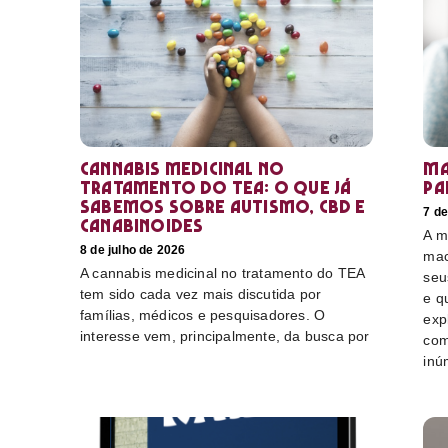
Cannabis medicinal no
Ma
tratamento do TEA: o que já
pa
sabemos sobre autismo, CBD e
7 de
canabinoides
A m
8 de julho de 2026
mac
A cannabis medicinal no tratamento do TEA
seu
tem sido cada vez mais discutida por
e q
famílias, médicos e pesquisadores. O
exp
interesse vem, principalmente, da busca por
com
inú