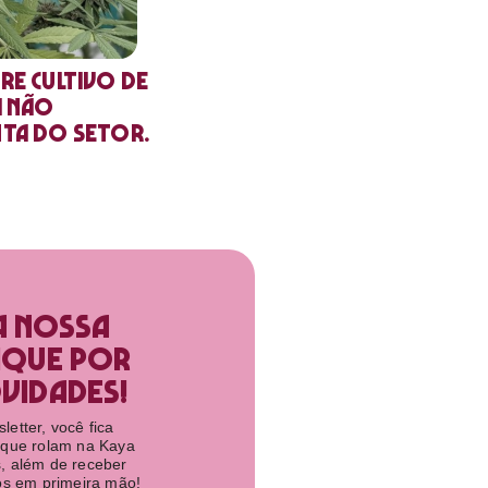
re cultivo de
a não
nta do setor.
a nossa
ique por
idades!​
etter, você fica
 que rolam na Kaya
, além de receber
tos em primeira mão!