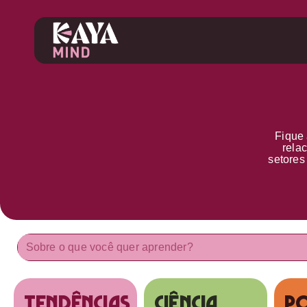
Fique 
rela
setore
tendências
Ciência
Po