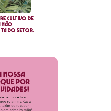
re cultivo de
a não
nta do setor.
a nossa
ique por
idades!​
etter, você fica
 que rolam na Kaya
, além de receber
tos em primeira mão!