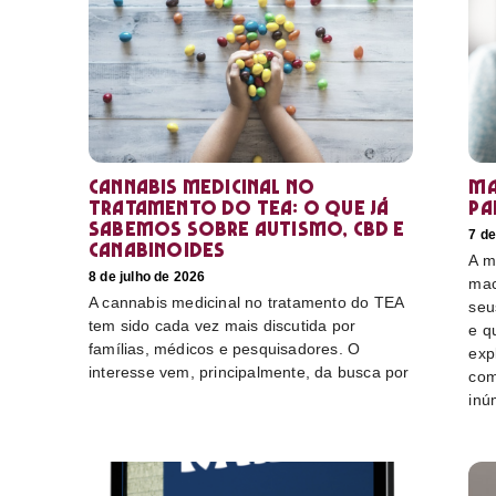
Cannabis medicinal no
Ma
tratamento do TEA: o que já
pa
sabemos sobre autismo, CBD e
7 de
canabinoides
A m
8 de julho de 2026
mac
A cannabis medicinal no tratamento do TEA
seu
tem sido cada vez mais discutida por
e q
famílias, médicos e pesquisadores. O
exp
interesse vem, principalmente, da busca por
com
inú