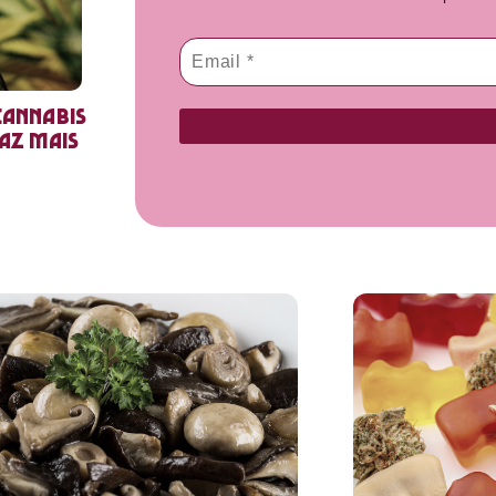
cannabis
faz mais