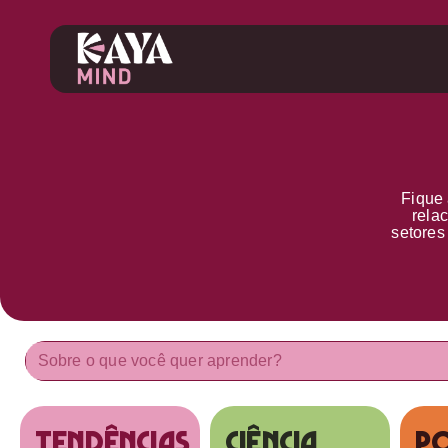
Fique 
rela
setore
tendências
Ciência
Po