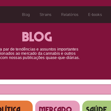
Blog
Strains
Relatórios
E-books
Blog
a par d
e
tendências e assuntos importantes
cionados ao
mercado da cannabis
e outros
s
com nossas publicações
quase-que-diárias.
lítica
MERCADO
SAÚDE