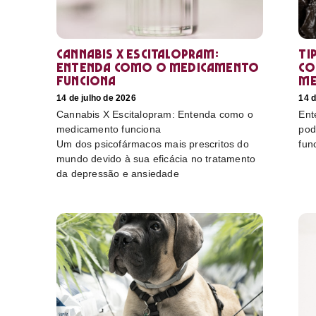
Cannabis X Escitalopram:
Ti
Entenda como o medicamento
co
funciona
me
14 de julho de 2026
14 d
Cannabis X Escitalopram: Entenda como o
Ent
medicamento funciona
pod
Um dos psicofármacos mais prescritos do
fun
mundo devido à sua eficácia no tratamento
da depressão e ansiedade