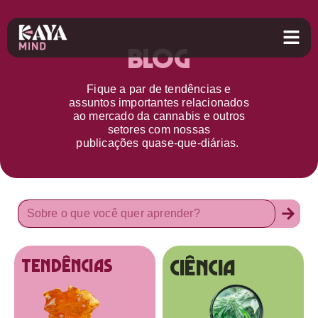
Blog
Fique a par d
e
tendências e
assuntos importantes relacionados
ao
mercado da cannabis
e outros
setores
com nossas
publicações
quase-que-diárias.
Ciência
tendências