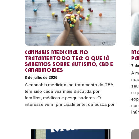
Cannabis medicinal no
Ma
tratamento do TEA: o que já
pa
sabemos sobre autismo, CBD e
7 de
canabinoides
A m
8 de julho de 2026
mac
A cannabis medicinal no tratamento do TEA
seu
tem sido cada vez mais discutida por
e q
famílias, médicos e pesquisadores. O
exp
interesse vem, principalmente, da busca por
com
inú