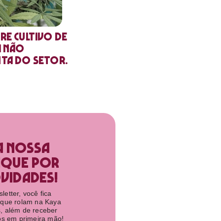
re cultivo de
a não
nta do setor.
a nossa
ique por
idades!​
etter, você fica
 que rolam na Kaya
, além de receber
tos em primeira mão!