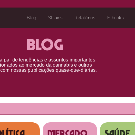
Blog
Strains
Relatórios
E-books
Blog
a par d
e
tendências e assuntos importantes
cionados ao
mercado da cannabis
e outros
s
com nossas publicações
quase-que-diárias.
lítica
MERCADO
SAÚDE