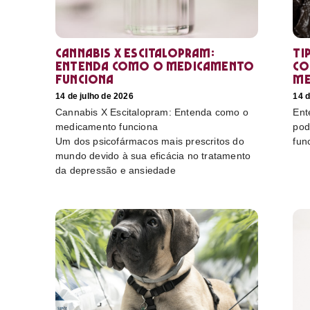
Cannabis X Escitalopram:
Ti
Entenda como o medicamento
co
funciona
me
14 de julho de 2026
14 d
Cannabis X Escitalopram: Entenda como o
Ent
medicamento funciona
pod
Um dos psicofármacos mais prescritos do
fun
mundo devido à sua eficácia no tratamento
da depressão e ansiedade