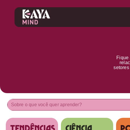
Fique 
rela
setore
tendências
Ciência
Po