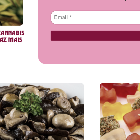
cannabis
faz mais